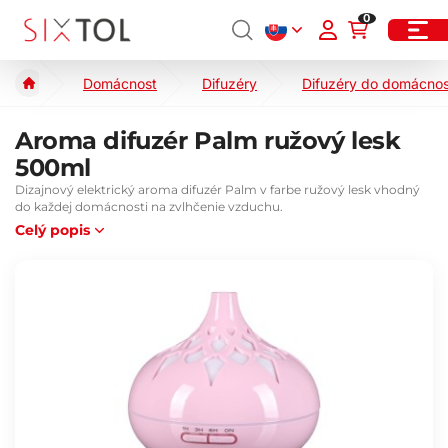
0
Domácnost
Difuzéry
Difuzéry do domácnos
Aroma difuzér Palm ružový lesk
500ml
Dizajnový elektrický aroma difuzér Palm v farbe ružový lesk vhodný
do každej domácnosti na zvlhčenie vzduchu.
Celý popis