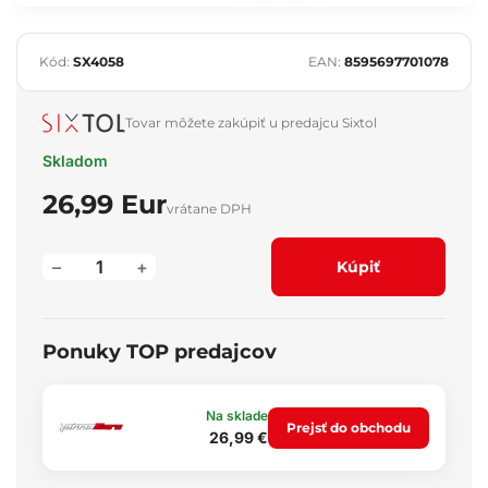
Kód:
SX4058
EAN:
8595697701078
Tovar môžete zakúpiť u predajcu Sixtol
Skladom
26,99 Eur
vrátane DPH
–
+
Kúpiť
Ponuky TOP predajcov
Na sklade
Prejsť do obchodu
26,99 €