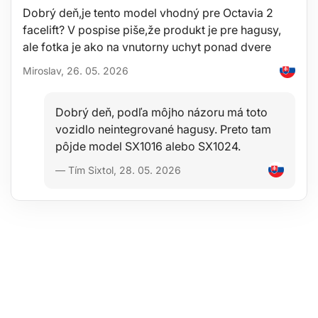
Veľká kapacita nádržky
Dobrý deň,je tento model vhodný pre Octavia 2
Na prevádzku tohto difuzéra nie je potrebná vatová tyčinka
facelift? V pospise piše,že produkt je pre hagusy,
Technické parametre:
ale fotka je ako na vnutorny uchyt ponad dvere
Objem nádržky: 500 ml
Miroslav, 26. 05. 2026
Prevádzkové napätie: DC 24 V/0,6 A / 110-240 V 50/60 Hz
Príkon: 12 W
Ultrazvuková frekvencia: 2,4 MHz
Rozmery: 16,5 x 17 x 17 cm
Dobrý deň, podľa môjho názoru má toto
Odparovanie: 45-60 ml/hod
vozidlo neintegrované hagusy. Preto tam
Dosah: 12-20 m2
pôjde model SX1016 alebo SX1024.
Hlučnosť: 35 dB
Materiál: PP (polypropylén), ABS
— Tím Sixtol, 28. 05. 2026
Prevádzka difuzéra: 1H, 3H, 6H, ON - nepretržitá prevádzka
Dĺžka napájacieho kábla: 160 cm
Farba: ružový lesk
Obsah balenia:
1x difuzér
1x odmerka na vodu
1x adaptér do siete
1x čistiaci štetček
Použitie: