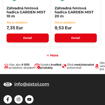
Záhradná hmlová
Záhradná hmlová
hadica GARDEN MIST
hadica GARDEN MIST
10 m
20 m
Nie je skladom
Nie je skladom
7,35 Eur
9,53 Eur
Detail
Detail
Hore
Ofic
Viac ako
4 000
Vysoko
kvalitné
Silná
medzinárodná
ven
produktov skladom
produkty
prítomnosť
pre
info@sixtol.com