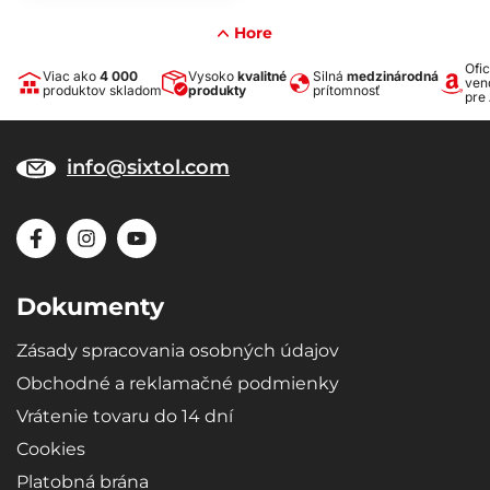
Hore
Ofic
Viac ako
4 000
Vysoko
kvalitné
Silná
medzinárodná
ven
produktov skladom
produkty
prítomnosť
pre
info@sixtol.com
Dokumenty
Zásady spracovania osobných údajov
Obchodné a reklamačné podmienky
Vrátenie tovaru do 14 dní
Cookies
Platobná brána