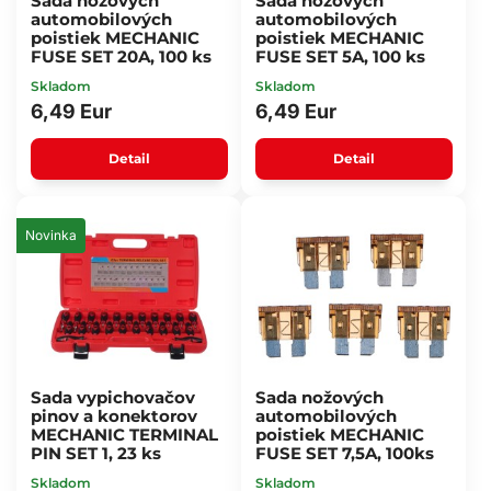
Sada nožových
Sada nožových
automobilových
automobilových
poistiek MECHANIC
poistiek MECHANIC
FUSE SET 20A, 100 ks
FUSE SET 5A, 100 ks
Skladom
Skladom
6,49 Eur
6,49 Eur
Detail
Detail
Novinka
Sada vypichovačov
Sada nožových
pinov a konektorov
automobilových
MECHANIC TERMINAL
poistiek MECHANIC
PIN SET 1, 23 ks
FUSE SET 7,5A, 100ks
Skladom
Skladom