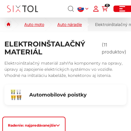
0
Auto moto
Auto náradie
Elektroinštalačný m
ELEKTROINŠTALAČNÝ
(
11
MATERIÁL
produktov)
Elektroinštalačný materiál zahŕňa komponenty na opravy,
úpravy aj zapojenie elektrických systémov vo vozidle.
Vhodné na inštaláciu kabeláže, konektorov aj istenia.
Automobilové poistky
Radenie: najpredávanejšie