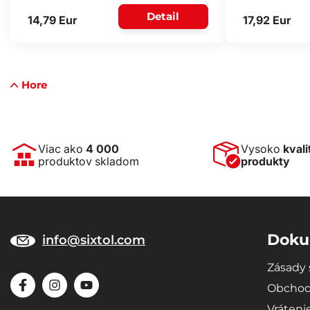
Detail
14,79 Eur
17,92 Eur
Hore
Viac ako
4 000
Vysoko
kvali
produktov skladom
produkty
Doku
info@sixtol.com
Zásady 
Obchod
Vráteni