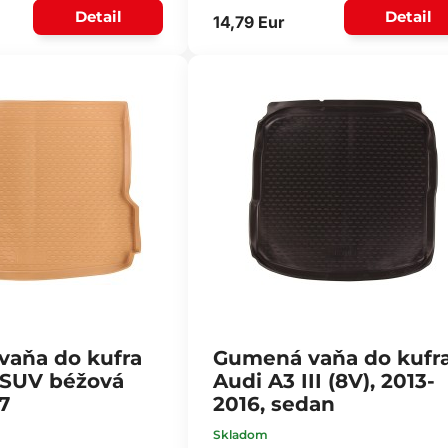
Detail
Detail
14,79 Eur
aňa do kufra
Gumená vaňa do kufr
 SUV béžová
Audi A3 III (8V), 2013-
7
2016, sedan
Skladom