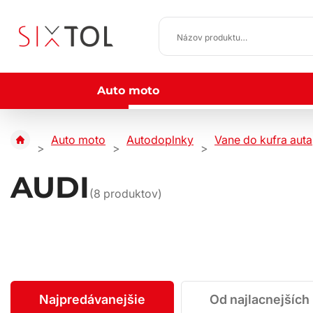
Auto moto
Auto moto
Autodoplnky
Vane do kufra auta
AUDI
(
8
produktov)
Najpredávanejšie
Od najlacnejších