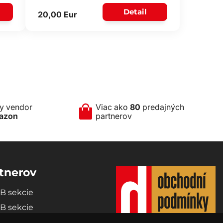
Detail
20,00 Eur
ny vendor
Viac ako
80
predajných
azon
partnerov
tnerov
2B sekcie
2B sekcie
partnerom