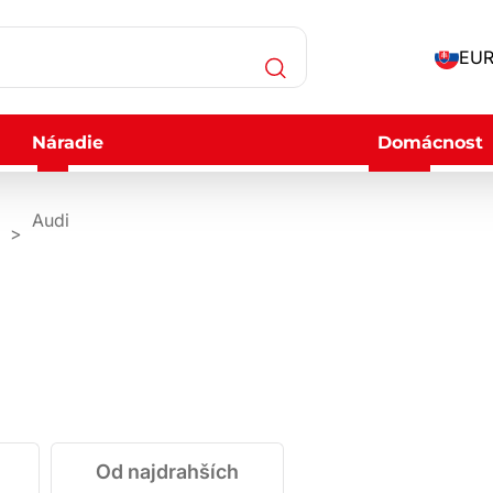
EUR
Náradie
Domácnost
Audi
Od najdrahších