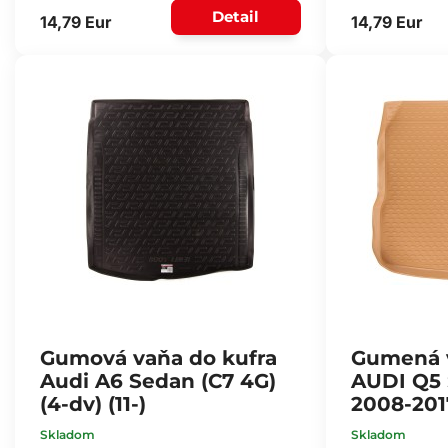
Detail
14,79 Eur
14,79 Eur
Gumová vaňa do kufra
Gumená v
Audi A6 Sedan (C7 4G)
AUDI Q5
(4-dv) (11-)
2008-201
Skladom
Skladom