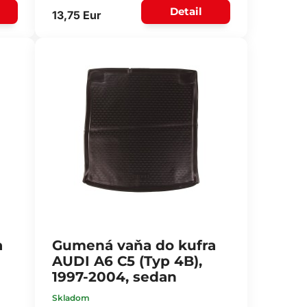
Detail
13,75 Eur
a
Gumená vaňa do kufra
AUDI A6 C5 (Typ 4B),
1997-2004, sedan
Skladom