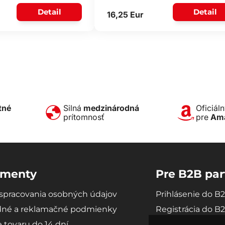
Detail
Detail
16,25 Eur
tné
Silná
medzinárodná
Oficiál
prítomnosť
pre
Am
menty
Pre B2B par
spracovania osobných údajov
Prihlásenie do B
né a reklamačné podmienky
Registrácia do B
e tovaru do 14 dní
Ako sa stať B2B 