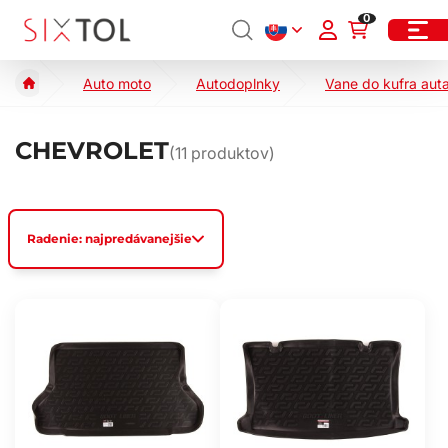
0
Auto moto
Autodoplnky
Vane do kufra aut
CHEVROLET
(
11
produktov)
Radenie: najpredávanejšie