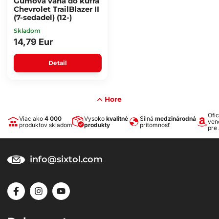
Gumová vaňa do kufra
Chevrolet TrailBlazer II
(7-sedadel) (12-)
Skladom
14,79 Eur
Detail
Hore
Ofic
Viac ako
4 000
Vysoko
kvalitné
Silná
medzinárodná
ven
produktov skladom
produkty
prítomnosť
pre
info@sixtol.com