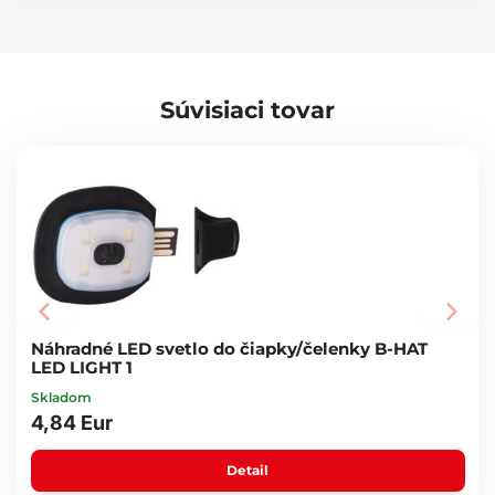
Bavlnená čiapka
LED svetlo s USB konektorom
Návod na použitie
Technické parametre:
Súvisiaci tovar
Počet LED: 4 x 45 lm
Doba svietenia: 100 min - 150 min - 4 h
Režimy svetla: 100 % - 75 % - 50 %
Menovité napätie: 3,7 V
Max. prúd: 300 mAh
USB nabíjanie: 2 - 3 h
Hmotnosť s batériou: 140 g
Rozmer balenia: 13 x 18,5 x 5 cm
Veľkosť: univerzálna (obvod hlavy 58 cm)
Materiál:
73 % bavlna / 27 % polyester
Náhradné LED svetlo do čiapky/čelenky B-HAT
LED LIGHT 1
Skladom
4,84 Eur
Detail