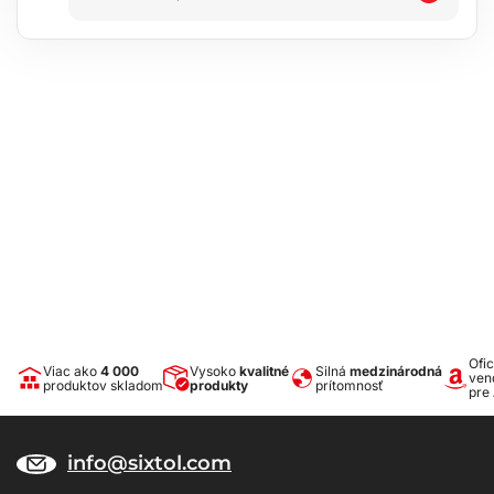
Ofic
Viac ako
4 000
Vysoko
kvalitné
Silná
medzinárodná
ven
produktov skladom
produkty
prítomnosť
pre
info@sixtol.com