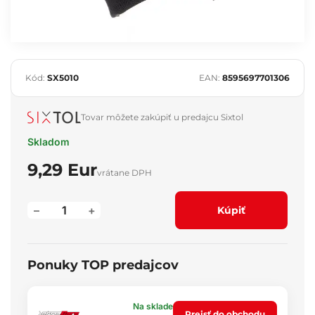
Kód:
SX5010
EAN:
8595697701306
Tovar môžete zakúpiť u predajcu Sixtol
Skladom
9,29 Eur
vrátane DPH
–
+
Kúpiť
Ponuky TOP predajcov
Na sklade
Prejsť do obchodu