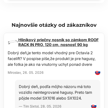
Najnovšie otázky od zákazníkov
Hliníkový priečny nosník so zámkom ROOF
RACK IN PRO, 120 cm, nosnosť 90 kg
Dobrý deň,je tento model vhodný pre Octavia 2
facelift? V pospise piše,že produkt je pre hagusy,
ale fotka je ako na vnutorny uchyt ponad dvere
Miroslav, 26. 05. 2026
Dobrý deň, podľa môjho názoru má toto
vozidlo neintegrované hagusy. Preto tam
pôjde model SX1016 alebo SX1024.
— Tím Sixtol, 28. 05. 2026