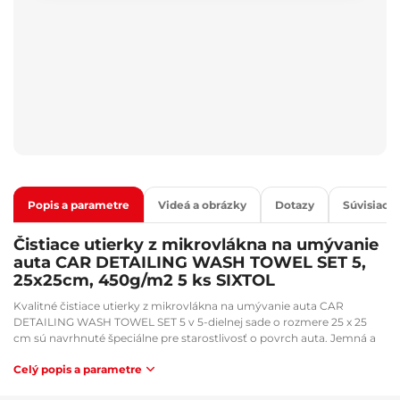
Popis a parametre
Videá a obrázky
Dotazy
Súvisiaci 
Čistiace utierky z mikrovlákna na umývanie
auta CAR DETAILING WASH TOWEL SET 5,
25x25cm, 450g/m2 5 ks SIXTOL
Kvalitné čistiace utierky z mikrovlákna na umývanie auta CAR
DETAILING WASH TOWEL SET 5 v 5-dielnej sade o rozmere 25 x 25
cm sú navrhnuté špeciálne pre starostlivosť o povrch auta. Jemná a
mäkká štruktúra mikrovlákna šetrne odstraňuje nečistoty, prach aj
Celý popis a parametre
mastnotu, bez toho aby poškriabala lak alebo zanechala šmuhy.
Utierky sú vhodné pre suché i mokré čistenie a výborne absorbujú