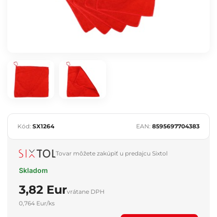
Kód:
SX1264
EAN:
8595697704383
Tovar môžete zakúpiť u predajcu Sixtol
Skladom
3,82 Eur
vrátane DPH
0,764 Eur/ks