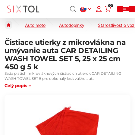
0
Auto moto
Autodoplnky
Starostlivosť o voz
Čistiace utierky z mikrovlákna na
umývanie auta CAR DETAILING
WASH TOWEL SET 5, 25 x 25 cm
450 g 5 k
Sada piatich mikrovláknových čistiacich utierok CAR DETAILING
WASH TOWEL SET 5 pre dokonalý lesk vášho auta.
Celý popis