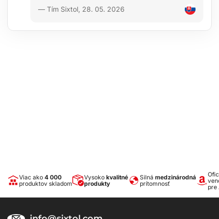
— Tím Sixtol, 28. 05. 2026
Ofic
Viac ako
4 000
Vysoko
kvalitné
Silná
medzinárodná
ven
produktov skladom
produkty
prítomnosť
pre
info@sixtol.com