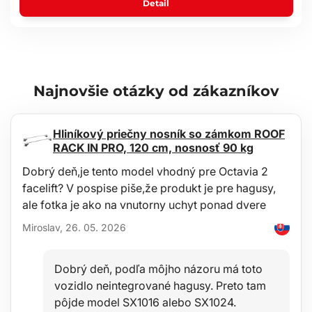
Detail
Rozmery balenia: 25 x 25 x 1 cm
Farba: červená
Najnovšie otázky od zákazníkov
Hliníkový priečny nosník so zámkom ROOF
RACK IN PRO, 120 cm, nosnosť 90 kg
Dobrý deň,je tento model vhodný pre Octavia 2
facelift? V pospise piše,že produkt je pre hagusy,
ale fotka je ako na vnutorny uchyt ponad dvere
Miroslav, 26. 05. 2026
Dobrý deň, podľa môjho názoru má toto
vozidlo neintegrované hagusy. Preto tam
pôjde model SX1016 alebo SX1024.