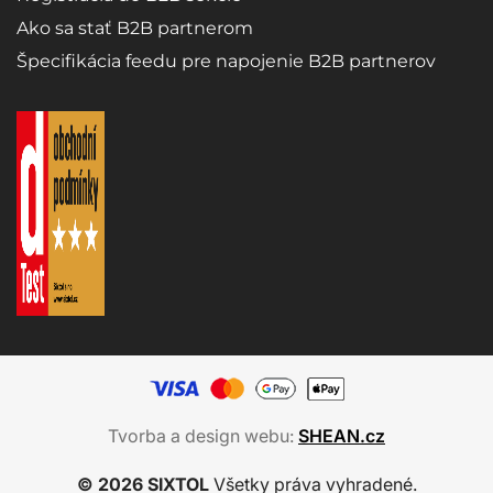
Ako sa stať B2B partnerom
Špecifikácia feedu pre napojenie B2B partnerov
Tvorba a design webu:
SHEAN.cz
© 2026 SIXTOL
Všetky práva vyhradené.