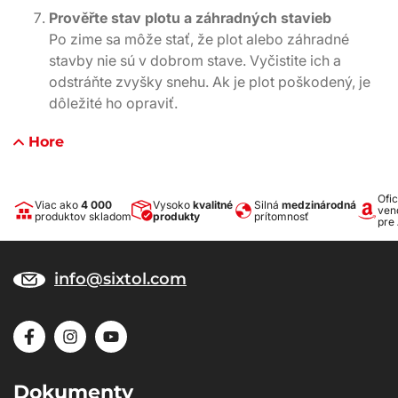
Prověřte stav plotu a záhradných stavieb
Po zime sa môže stať, že plot alebo záhradné
stavby nie sú v dobrom stave. Vyčistite ich a
odstráňte zvyšky snehu. Ak je plot poškodený, je
dôležité ho opraviť.
Hore
Ofic
Viac ako
4 000
Vysoko
kvalitné
Silná
medzinárodná
ven
produktov skladom
produkty
prítomnosť
pre
info@sixtol.com
Dokumenty