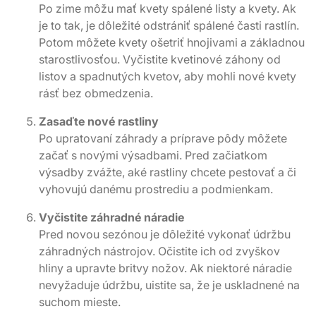
Po zime môžu mať kvety spálené listy a kvety. Ak
je to tak, je dôležité odstrániť spálené časti rastlín.
Potom môžete kvety ošetriť hnojivami a základnou
starostlivosťou. Vyčistite kvetinové záhony od
listov a spadnutých kvetov, aby mohli nové kvety
rásť bez obmedzenia.
Zasaďte nové rastliny
Po upratovaní záhrady a príprave pôdy môžete
začať s novými výsadbami. Pred začiatkom
výsadby zvážte, aké rastliny chcete pestovať a či
vyhovujú danému prostrediu a podmienkam.
Vyčistite záhradné náradie
Pred novou sezónou je dôležité vykonať údržbu
záhradných nástrojov. Očistite ich od zvyškov
hliny a upravte britvy nožov. Ak niektoré náradie
nevyžaduje údržbu, uistite sa, že je uskladnené na
suchom mieste.