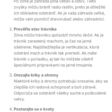
Po zime je záhrada plná vetiev a listov. Tieto
zvyšky môžu brániť rastu rastlín, preto je dôležité
ich dôkladne odstrániť. Ak je vaša záhrada veľká,
môže vám pomôcť drevorubač alebo záhradníci.
Prověřte stav trávnika
Zima môže trávniku spôsobiť mnoho škôd. Ak je
trávnik zarastený machom, je čas na jarné
ošetrenie. Najdôležitejšia je vertikutácia, ktorá
odstráni mach a trávnik tak preriedi. Ak máte
trávnik v poriadku, aj tak ho môžete ošetriť
špeciálnymi prípravkami na jarné hnojenie.
Orezajte kríky a stromy
Niektoré kríky a stromy potrebujú orezanie, aby sa
zlepšila ich rastová schopnosť a boli zdravé.
Odporúča sa odstrániť všetky suché a poškodené
vetvy.
Postarajte sa o kvety