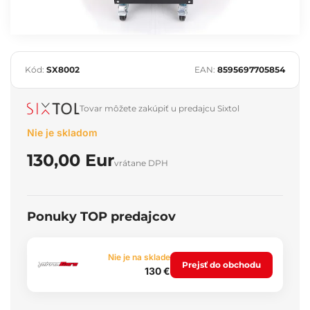
Kód:
SX8002
EAN:
8595697705854
Tovar môžete zakúpiť u predajcu Sixtol
Nie je skladom
130,00 Eur
vrátane DPH
Ponuky TOP predajcov
Nie je na sklade
Prejsť do obchodu
130 €