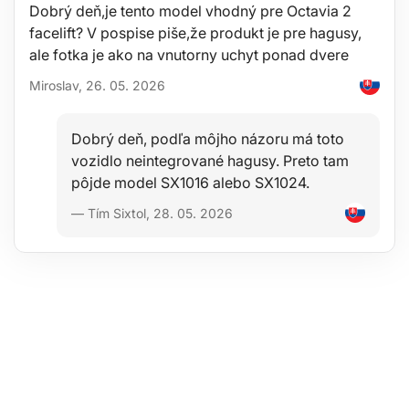
Dobrý deň,je tento model vhodný pre Octavia 2
Priemer koliesok: 4"
Hmotnosť: 29 kg
facelift? V pospise piše,že produkt je pre hagusy,
ale fotka je ako na vnutorny uchyt ponad dvere
Miroslav, 26. 05. 2026
Dobrý deň, podľa môjho názoru má toto
vozidlo neintegrované hagusy. Preto tam
pôjde model SX1016 alebo SX1024.
— Tím Sixtol, 28. 05. 2026