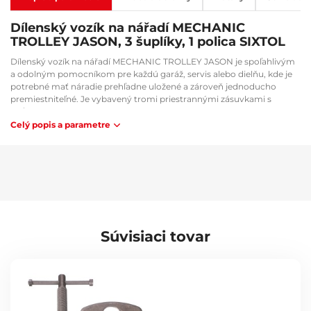
Dílenský vozík na nářadí MECHANIC
TROLLEY JASON, 3 šuplíky, 1 polica SIXTOL
Dílenský vozík na nářadí MECHANIC TROLLEY JASON je spoľahlivým
a odolným pomocníkom pre každú garáž, servis alebo dielňu, kde je
potrebné mať náradie prehľadne uložené a zároveň jednoducho
premiestniteľné. Je vybavený tromi priestrannými zásuvkami s
guľôčkovými výsuvmi pre plynulé otváranie a zatváranie, jednou
spodnou policou na väčšie nástroje a robustnou hornou pracovnou
Celý popis a parametre
plochou s zvýšeným okrajom. Konštrukcia z kvalitného oceľového
plechu SPCC hrúbky 0,8 mm zaručuje dlhú životnosť a vysokú
nosnosť. Veľké kolieska o priemere 4" vrátane dvoch s brzdou
zaručujú jednoduchú manipuláciu a bezpečné upevnenie vozíka na
mieste. Ergonomické madlo zvyšuje pohodlie pri presune. Vozík je
možné použiť samostatne alebo ako základňu pre náradie zo sád
SIXTOL MECHANIC.
Súvisiaci tovar
Hlavné výhody:
Masívna konštrukcia z oceľového plechu SPCC (0,8 mm)
Tri priestranné zásuvky s hladkým výsuvom
Spodná otvorená polica pre objemnejšie nástroje
Veľké kolieska s brzdami pre ľahkú manipuláciu
Horná pracovná plocha so zvýšeným lemom