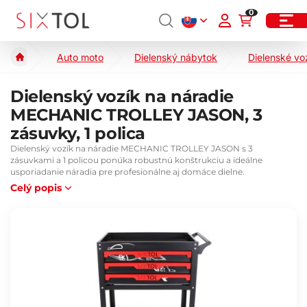
0
Auto moto
Dielenský nábytok
Dielenské vo
Dielenský vozík na náradie
MECHANIC TROLLEY JASON, 3
zásuvky, 1 polica
Dielenský vozík na náradie MECHANIC TROLLEY JASON s 3
zásuvkami a 1 policou ponúka robustnú konštrukciu a ideálne
usporiadanie náradia pre profesionálne aj domáce dielne.
Celý popis