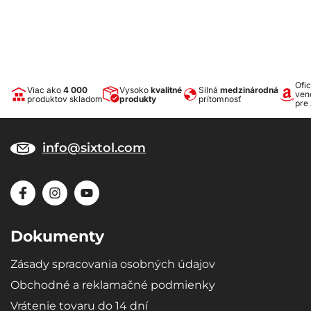
Ofic
Viac ako
4 000
Vysoko
kvalitné
Silná
medzinárodná
ven
produktov skladom
produkty
prítomnosť
pre
info@sixtol.com
Dokumenty
Zásady spracovania osobných údajov
Obchodné a reklamačné podmienky
Vrátenie tovaru do 14 dní