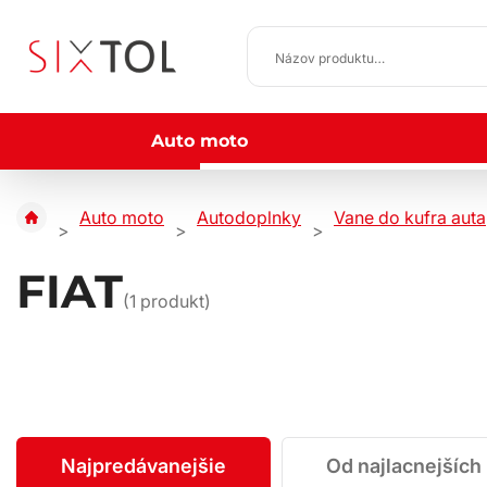
Auto moto
Auto moto
Autodoplnky
Vane do kufra auta
FIAT
(
1
produkt)
Najpredávanejšie
Od najlacnejších