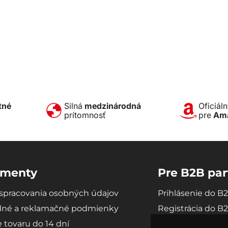
tné
Silná
medzinárodná
Oficiál
prítomnosť
pre
Am
menty
Pre B2B par
spracovania osobných údajov
Prihlásenie do B
né a reklamačné podmienky
Registrácia do B
e tovaru do 14 dní
Ako sa stať B2B 