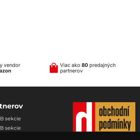
ny vendor
Viac ako
80
predajných
azon
partnerov
tnerov
2B sekcie
2B sekcie
partnerom