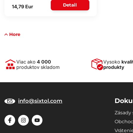
Detail
14,79 Eur
Hore
Viac ako
4 000
Vysoko
kvali
produktov skladom
produkty
Doku
info@sixtol.com
Zásady 
Obchod
Vráteni