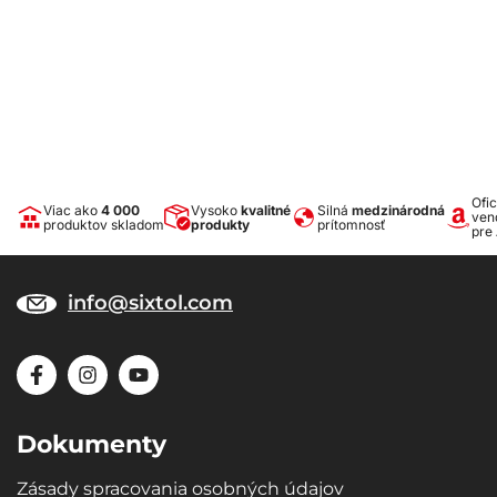
Ofic
Viac ako
4 000
Vysoko
kvalitné
Silná
medzinárodná
ven
produktov skladom
produkty
prítomnosť
pre
info@sixtol.com
Dokumenty
Zásady spracovania osobných údajov