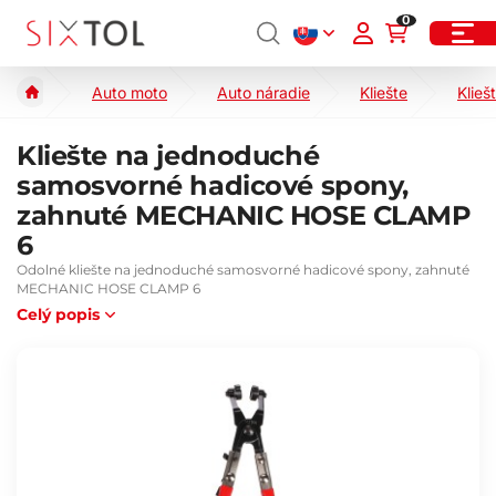
0
Auto moto
Auto náradie
Kliešte
Klieš
Kliešte na jednoduché
samosvorné hadicové spony,
zahnuté MECHANIC HOSE CLAMP
6
Odolné kliešte na jednoduché samosvorné hadicové spony, zahnuté
MECHANIC HOSE CLAMP 6
Celý popis