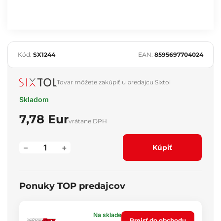
Kód:
SX1244
EAN:
8595697704024
Tovar môžete zakúpiť u predajcu Sixtol
Skladom
7,78 Eur
vrátane DPH
–
+
Kúpiť
Ponuky TOP predajcov
Na sklade
Prejsť do obchodu