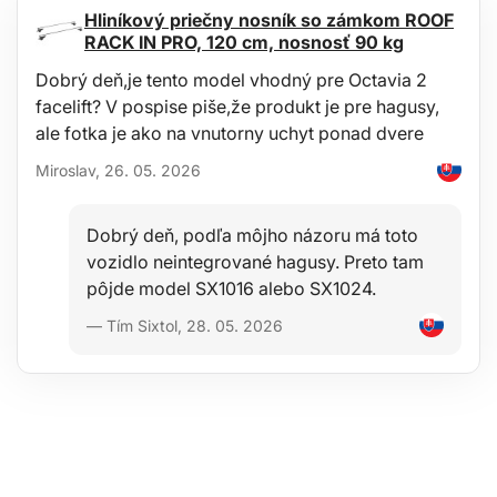
Technické parametre
Hliníkový priečny nosník so zámkom ROOF
RACK IN PRO, 120 cm, nosnosť 90 kg
Hmotnosť: 252 g
Rozmery: 26,5 x 9,5 x 5,5 m
Dobrý deň,je tento model vhodný pre Octavia 2
Max. otvorenie: 7 cm
Materiál: Oceľ, guma
facelift? V pospise piše,že produkt je pre hagusy,
ale fotka je ako na vnutorny uchyt ponad dvere
Miroslav, 26. 05. 2026
Dobrý deň, podľa môjho názoru má toto
vozidlo neintegrované hagusy. Preto tam
pôjde model SX1016 alebo SX1024.
— Tím Sixtol, 28. 05. 2026