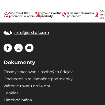
Ofic
Viac ako
4 000
Vysoko
kvalitné
Silná
medzinárodná
ven
produktov skladom
produkty
prítomnosť
pre
info@sixtol.com
Dokumenty
Zásady spracovania osobných údajov
Obchodné a reklamačné podmienky
Vrátenie tovaru do 14 dní
Cookies
Platobná brána