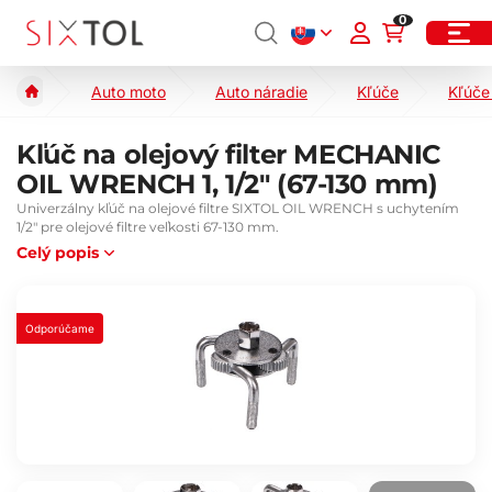
0
Auto moto
Auto náradie
Kľúče
Kľúče 
Kľúč na olejový filter MECHANIC
OIL WRENCH 1, 1/2" (67-130 mm)
Univerzálny kľúč na olejové filtre SIXTOL OIL WRENCH s uchytením
1/2" pre olejové filtre veľkosti 67-130 mm.
Celý popis
Odporúčame