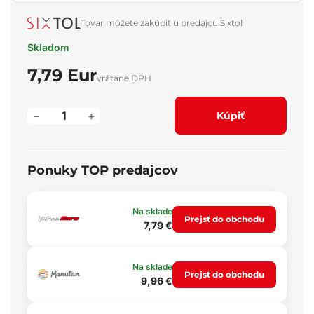
Tovar môžete zakúpiť u predajcu Sixtol
Skladom
7,79 Eur
vrátane DPH
–
+
Kúpiť
Ponuky TOP predajcov
Na sklade
Prejsť do obchodu
7,79 €
Na sklade
Prejsť do obchodu
9,96 €