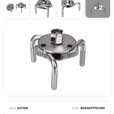
+ 2
Kód:
SX1106
EAN:
8595697701399