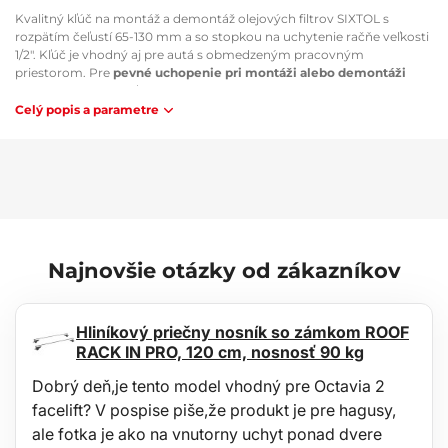
Kvalitný kľúč na montáž a demontáž olejových filtrov SIXTOL s
rozpätím čeľustí 65-130 mm a so stopkou na uchytenie račňe veľkosti
1/2". Kľúč je vhodný aj pre autá s obmedzeným pracovným
priestorom. Pre
pevné uchopenie pri montáži alebo demontáži
olejových filtrov je kľúč vybavený zdrsnenými zubami na upínacích
ramenách. Kľúč je vybavený uchytením pre račňu veľkosti 1/2".
Celý popis a parametre
Obsah sady:
1x kľúč na olejové filtre
Technické parametre:
Uchytenie: 1/2"
Rozpätie: 67 - 130 mm
Najnovšie otázky od zákazníkov
Rozmery: 9 x 8,5 x 8,5 cm
Hmotnosť: 0,6 kg
Hliníkový priečny nosník so zámkom ROOF
RACK IN PRO, 120 cm, nosnosť 90 kg
Dobrý deň,je tento model vhodný pre Octavia 2
facelift? V pospise piše,že produkt je pre hagusy,
ale fotka je ako na vnutorny uchyt ponad dvere