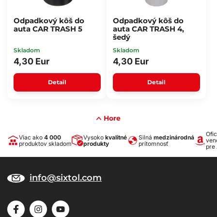
Odpadkový kôš do
Odpadkový kôš do
auta CAR TRASH 5
auta CAR TRASH 4,
šedý
Skladom
Skladom
4,30 Eur
4,30 Eur
Detail
Detail
Hore
Ofic
Viac ako
4 000
Vysoko
kvalitné
Silná
medzinárodná
ven
produktov skladom
produkty
prítomnosť
pre
info@sixtol.com