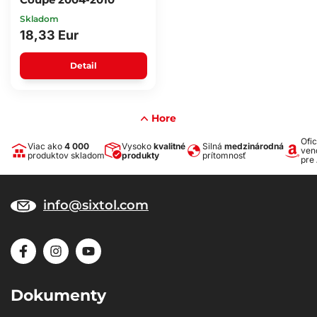
Skladom
18,33 Eur
Detail
Hore
Ofic
Viac ako
4 000
Vysoko
kvalitné
Silná
medzinárodná
ven
produktov skladom
produkty
prítomnosť
pre
info@sixtol.com
Dokumenty