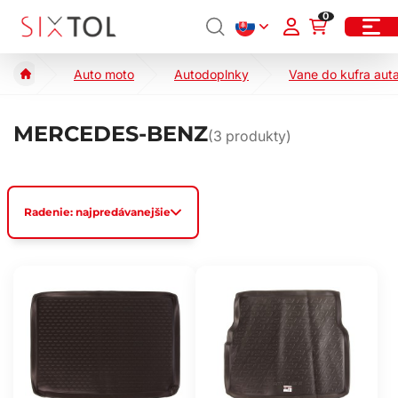
0
Auto moto
Autodoplnky
Vane do kufra aut
MERCEDES-BENZ
(
3
produkty)
Radenie: najpredávanejšie