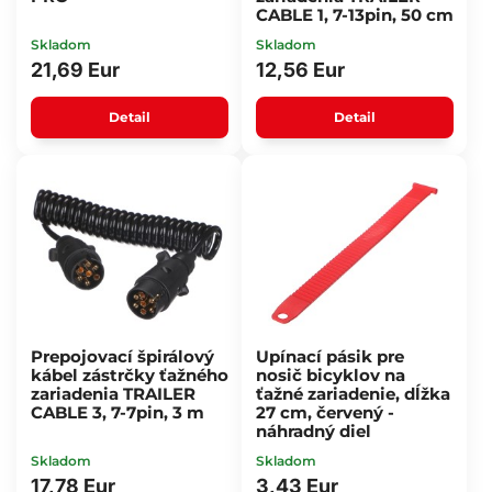
CABLE 1, 7-13pin, 50 cm
Skladom
Skladom
21,69 Eur
12,56 Eur
Detail
Detail
Prepojovací špirálový
Upínací pásik pre
kábel zástrčky ťažného
nosič bicyklov na
zariadenia TRAILER
ťažné zariadenie, dĺžka
CABLE 3, 7-7pin, 3 m
27 cm, červený -
náhradný diel
Skladom
Skladom
17,78 Eur
3,43 Eur