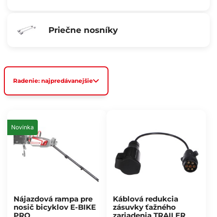
Priečne nosníky
Radenie: najpredávanejšie
Novinka
Nájazdová rampa pre
Káblová redukcia
nosič bicyklov E-BIKE
zásuvky ťažného
PRO
zariadenia TRAILER