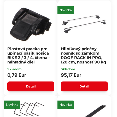
Novinka
Plastová pracka pre
Hliníkový priečny
upínací pásik nosiča
nosník so zámkom
BIKE 2 / 3 / 4, čierna -
ROOF RACK IN PRO,
náhradný diel
120 cm, nosnosť 90 kg
Skladom
Skladom
0,79 Eur
95,17 Eur
Detail
Detail
Novinka
Novinka