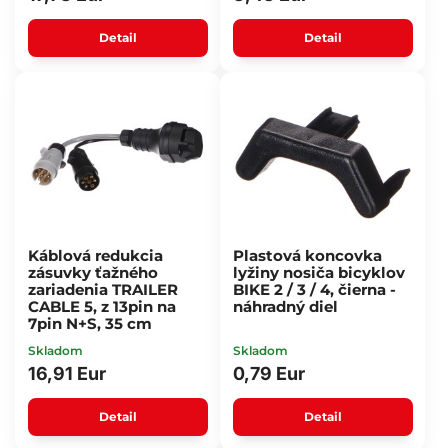
Detail
Detail
Káblová redukcia
Plastová koncovka
zásuvky ťažného
lyžiny nosiča bicyklov
zariadenia TRAILER
BIKE 2 / 3 / 4, čierna -
CABLE 5, z 13pin na
náhradný diel
7pin N+S, 35 cm
Skladom
Skladom
16,91 Eur
0,79 Eur
Detail
Detail