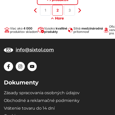
1
2
3
Hore
Ofic
Viac ako
4 000
Vysoko
kvalitné
Silná
medzinárodná
ven
produktov skladom
produkty
prítomnosť
pre
info@sixtol.com
Dokumenty
Zásady spracovania osobných údajov
Obchodné a reklamačné podmienky
Vrátenie tovaru do 14 dní