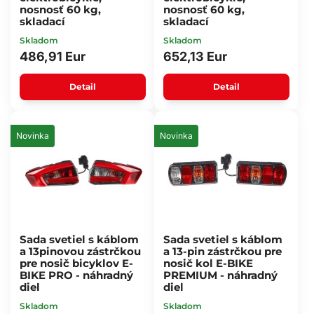
nosnosť 60 kg,
nosnosť 60 kg,
skladací
skladací
Skladom
Skladom
486,91 Eur
652,13 Eur
Detail
Detail
Novinka
Novinka
Sada svetiel s káblom
Sada svetiel s káblom
a 13pinovou zástrčkou
a 13-pin zástrčkou pre
pre nosič bicyklov E-
nosič kol E-BIKE
BIKE PRO - náhradný
PREMIUM - náhradný
diel
diel
Skladom
Skladom