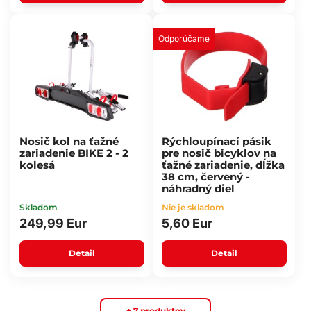
Odporúčame
Nosič kol na ťažné
Rýchloupínací pásik
zariadenie BIKE 2 - 2
pre nosič bicyklov na
kolesá
ťažné zariadenie, dĺžka
38 cm, červený -
náhradný diel
Skladom
Nie je skladom
249,99 Eur
5,60 Eur
Detail
Detail
+ 7 produktov