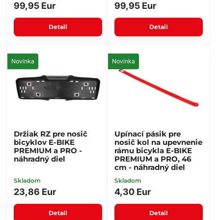
99,95 Eur
99,95 Eur
Detail
Detail
Novinka
Novinka
Držiak RZ pre nosič
Upínací pásik pre
bicyklov E-BIKE
nosič kol na upevnenie
PREMIUM a PRO -
rámu bicykla E-BIKE
náhradný diel
PREMIUM a PRO, 46
cm - náhradný diel
Skladom
Skladom
23,86 Eur
4,30 Eur
Detail
Detail