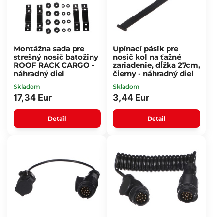
Montážna sada pre
Upínací pásik pre
strešný nosič batožiny
nosič kol na ťažné
ROOF RACK CARGO -
zariadenie, dĺžka 27cm,
náhradný diel
čierny - náhradný diel
Skladom
Skladom
17,34 Eur
3,44 Eur
Detail
Detail