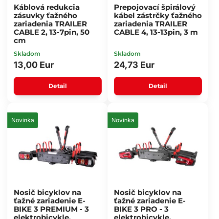
Káblová redukcia
Prepojovací špirálový
zásuvky ťažného
kábel zástrčky ťažného
zariadenia TRAILER
zariadenia TRAILER
CABLE 2, 13-7pin, 50
CABLE 4, 13-13pin, 3 m
cm
Skladom
Skladom
13,00 Eur
24,73 Eur
Detail
Detail
Novinka
Novinka
Nosič bicyklov na
Nosič bicyklov na
ťažné zariadenie E-
ťažné zariadenie E-
BIKE 3 PREMIUM - 3
BIKE 3 PRO - 3
elektrobicykle,
elektrobicykle,