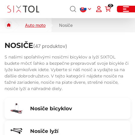
0
Auto moto
Nosiče
NOSIČE
(
47
produktov)
S našimi spoľahlivými nosičmi bicyklov a lyží SIXTOL
budete môcť ľahko a bezpečne prepravovať svoje bicykle či
lyže kamkoľvek idete. Vyberte si náš nosič a vydajte sa na
ďalšie dobrodružstvo. V tejto kategórii nájdete nosiče na
ťažné zariadenie, nosiče na piate dvere, strešné nosiče,
nosiče lyží a náhradné diely.
Nosiče bicyklov
Nosiče lyží