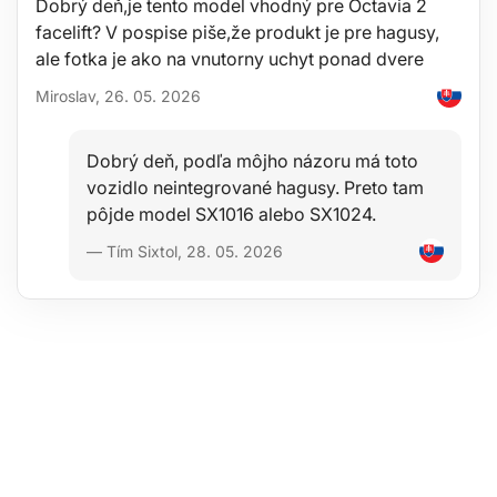
Dobrý deň,je tento model vhodný pre Octavia 2
facelift? V pospise piše,že produkt je pre hagusy,
ale fotka je ako na vnutorny uchyt ponad dvere
Miroslav, 26. 05. 2026
Dobrý deň, podľa môjho názoru má toto
vozidlo neintegrované hagusy. Preto tam
iles/h/Hogyan_valasszunk_SIXTOL_keresztrudat_HU.pdfĎakuj
pôjde model SX1016 alebo SX1024.
— Tím Sixtol, 28. 05. 2026