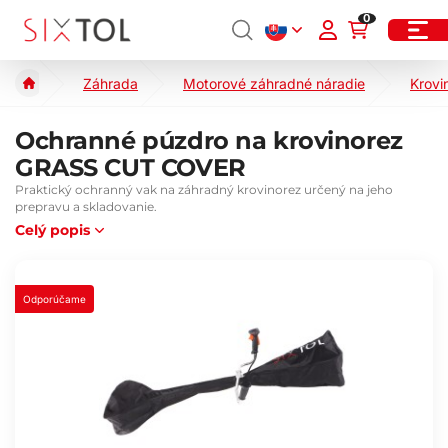
0
Záhrada
Motorové záhradné náradie
Krovi
Ochranné púzdro na krovinorez
GRASS CUT COVER
Praktický ochranný vak na záhradný krovinorez určený na jeho
prepravu a skladovanie.
Celý popis
Odporúčame