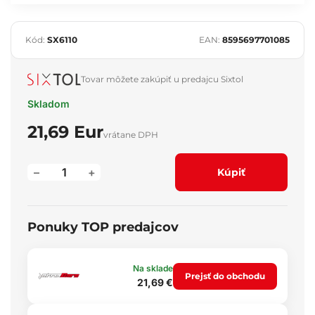
Kód:
SX6110
EAN:
8595697701085
Tovar môžete zakúpiť u predajcu Sixtol
Skladom
21,69 Eur
vrátane DPH
–
+
Kúpiť
Ponuky TOP predajcov
Na sklade
Prejsť do obchodu
21,69 €