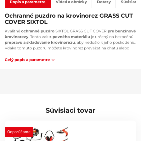
Popis a parametre
Videá a obrázky
Dotazy
Súvisiaci 
Ochranné puzdro na krovinorez GRASS CUT
COVER SIXTOL
Kvalitné
ochranné puzdro
SIXTOL GRASS CUT COVER
pre benzínové
krovinorezy
. Tento vak
z pevného materiálu
je určený na bezpečnú
prepravu a skladovanie krovinorezu
, aby nedošlo k jeho poškodeniu.
Vďaka tomuto puzdru môžete krovinorez prevážať na chatu alebo
chalupu bez toho, aby ste zašpinili kufor svojho auta.
Celý popis a parametre
Hlavné výhody:
Pevný a odolný materiál
Jednoduchá manipulácia
Ochráni krovinorez pred odrením, poškrabaním a poškodením
Vhodné pre krovinorezy/motorové kosy SIXTOL - GRASS CUT a
ďalšie značky.
Súvisiaci tovar
Technické parametre:
Materiál: oxfordská látka
Farba: čierna
Hmotnosť: 0,8 kg
Odporúčame