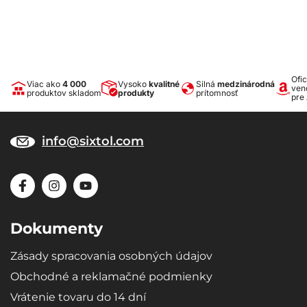
Ofic
Viac ako
4 000
Vysoko
kvalitné
Silná
medzinárodná
ven
produktov skladom
produkty
prítomnosť
pre
info@sixtol.com
Dokumenty
Zásady spracovania osobných údajov
Obchodné a reklamačné podmienky
Vrátenie tovaru do 14 dní