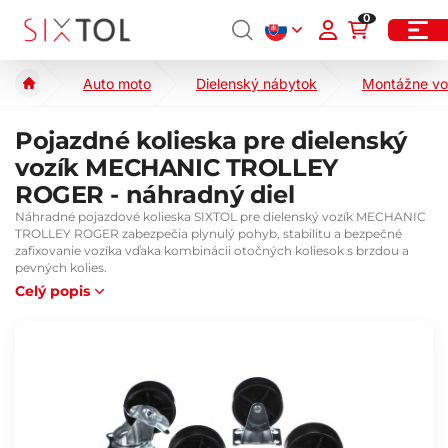
0
Auto moto
Dielenský nábytok
Montážne vo
Pojazdné kolieska pre dielenský
vozík MECHANIC TROLLEY
ROGER - náhradný diel
Náhradné pojazdové kolieska SIXTOL pre dielenský vozík MECHANIC
TROLLEY ROGER zabezpečia plynulý pohyb, stabilitu a bezpečné
zafixovanie vozíka vďaka kombinácii otočných koliesok s brzdou a
pevných kolies.
Celý popis