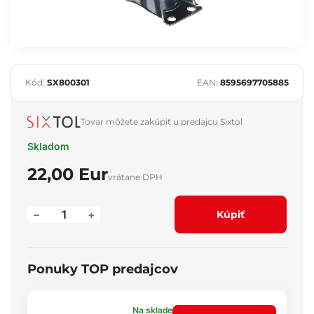
Kód:
SX800301
EAN:
8595697705885
Tovar môžete zakúpiť u predajcu Sixtol
Skladom
22,00 Eur
vrátane DPH
–
+
Kúpiť
Ponuky TOP predajcov
Na sklade