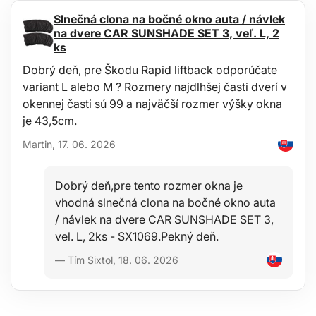
Počet kusov: 2
Slnečná clona na bočné okno auta / návlek
Priemer kolieska: 73 mm
na dvere CAR SUNSHADE SET 3, veľ. L, 2
Šírka kolieska: 25 mm
ks
Rozmer montážnej dosky: 70 × 47 mm
Rozstup montážnej dosky: 54 × 26 mm
Dobrý deň, pre Škodu Rapid liftback odporúčate
Montážna skrutka: priemer 5,5 mm
variant L alebo M ? Rozmery najdlhšej časti dverí v
Výška skrutky: 14,4 mm
Materiál: oceľ, plast
okennej časti sú 99 a najväčší rozmer výšky okna
Hmotnosť: 1,25 kg
je 43,5cm.
Rozmer balenia: 33 x 6,5 x 27 cm
Martin, 17. 06. 2026
Dobrý deň,pre tento rozmer okna je
vhodná slnečná clona na bočné okno auta
/ návlek na dvere CAR SUNSHADE SET 3,
vel. L, 2ks - SX1069.Pekný deň.
— Tím Sixtol, 18. 06. 2026