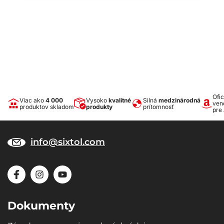
Ofic
Viac ako
4 000
Vysoko
kvalitné
Silná
medzinárodná
ven
produktov skladom
produkty
prítomnosť
pre
info@sixtol.com
Dokumenty