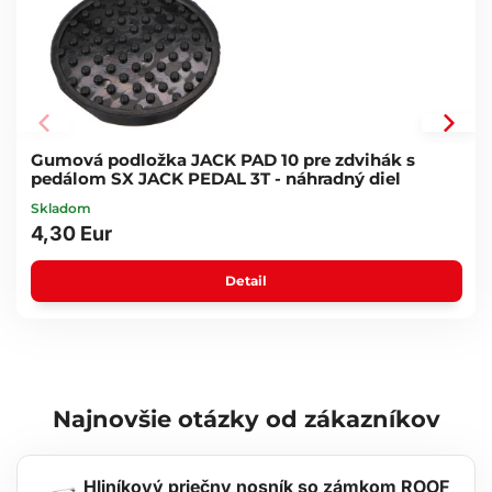
Technické parametre:
Zdvíhací rozsah: 130 - 490 mm
Max. nosnosť: 3 t
Hmotnosť: 30 kg
Rozmery: 645 x 330 x 200 mm (výška v najvyššom bode pri
zloženom stave)
Rozmer puzdra na podložku: 100 mm
Gumová podložka JACK PAD 10 pre zdvihák s
Rozmery balenia: 690 x 385 x 200 mm
pedálom SX JACK PEDAL 3T - náhradný diel
Dĺžka zloženej tyče: 945 mm
Skladom
Obsah balenia:
4,30 Eur
zdvihák
tyč
Detail
nožný pedál
Najnovšie otázky od zákazníkov
Hliníkový priečny nosník so zámkom ROOF