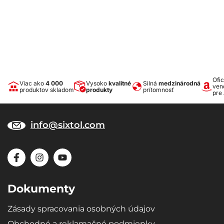
Ofic
Viac ako
4 000
Vysoko
kvalitné
Silná
medzinárodná
ven
produktov skladom
produkty
prítomnosť
pre
info@sixtol.com
Dokumenty
Zásady spracovania osobných údajov
Obchodné a reklamačné podmienky