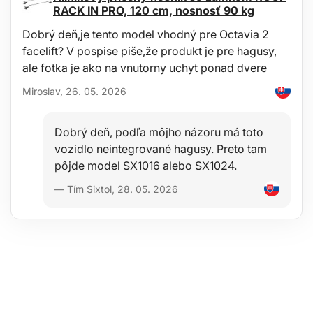
RACK IN PRO, 120 cm, nosnosť 90 kg
Dobrý deň,je tento model vhodný pre Octavia 2
facelift? V pospise piše,že produkt je pre hagusy,
ale fotka je ako na vnutorny uchyt ponad dvere
Miroslav, 26. 05. 2026
Dobrý deň, podľa môjho názoru má toto
vozidlo neintegrované hagusy. Preto tam
iles/h/Hogyan_valasszunk_SIXTOL_keresztrudat_HU.pdfĎakuj
pôjde model SX1016 alebo SX1024.
— Tím Sixtol, 28. 05. 2026