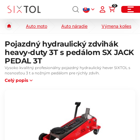
0
Auto moto
Auto náradie
Výmena kolies
Pojazdný hydraulický zdvihák
heavy-duty 3T s pedálom SX JACK
PEDAL 3T
Vysoko kvalitný profesionálny pojazdný hydraulický hever SIXTOL s
nosnosťou 3 t a nožným pedálom pre rýchly zdvih.
Celý popis