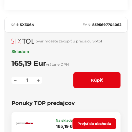
Kód:
SX3064
EAN:
8595697704062
Tovar môžete zakúpiť u predajcu Sixtol
Skladom
165,19 Eur
vrátane DPH
–
+
Kúpiť
Ponuky TOP predajcov
Na sklade
Prejsť do obchodu
165,19 €