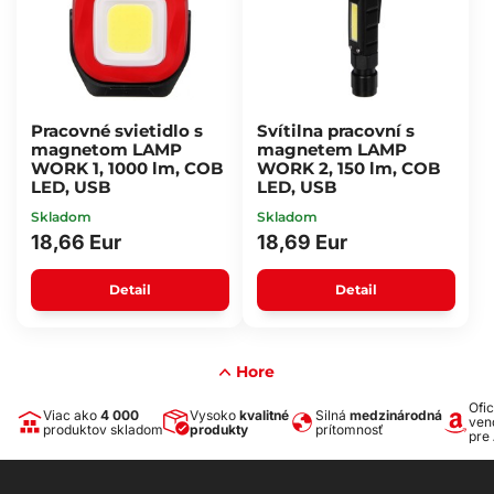
Pracovné svietidlo s
Svítilna pracovní s
magnetom LAMP
magnetem LAMP
WORK 1, 1000 lm, COB
WORK 2, 150 lm, COB
LED, USB
LED, USB
Skladom
Skladom
18,66 Eur
18,69 Eur
Detail
Detail
Hore
Ofic
Viac ako
4 000
Vysoko
kvalitné
Silná
medzinárodná
ven
produktov skladom
produkty
prítomnosť
pre