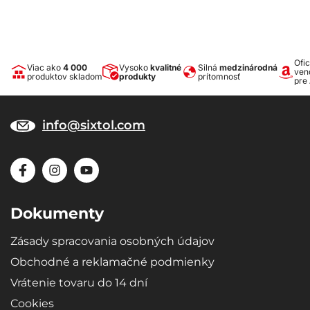
Ofic
Viac ako
4 000
Vysoko
kvalitné
Silná
medzinárodná
ven
produktov skladom
produkty
prítomnosť
pre
info@sixtol.com
Dokumenty
Zásady spracovania osobných údajov
Obchodné a reklamačné podmienky
Vrátenie tovaru do 14 dní
Cookies