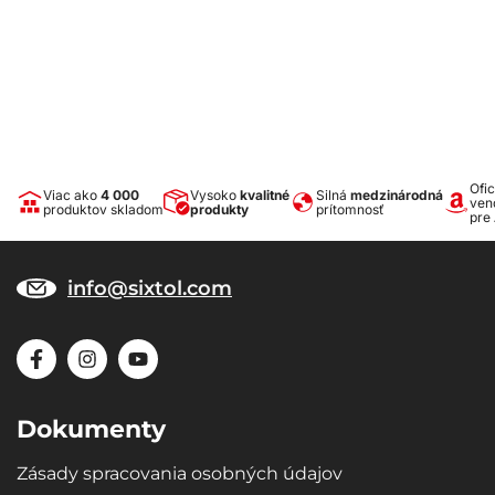
Ofic
Viac ako
4 000
Vysoko
kvalitné
Silná
medzinárodná
ven
produktov skladom
produkty
prítomnosť
pre
info@sixtol.com
Dokumenty
Zásady spracovania osobných údajov