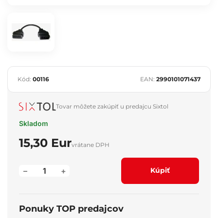
Kód:
00116
EAN:
2990101071437
Tovar môžete zakúpiť u predajcu Sixtol
Skladom
15,30 Eur
vrátane DPH
–
+
Kúpiť
Ponuky TOP predajcov