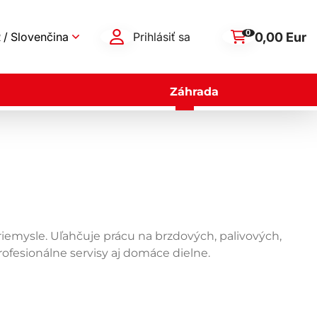
0
0,00 Eur
 / Slovenčina
Prihlásiť sa
Záhrada
riemysle. Uľahčuje prácu na brzdových, palivových,
fesionálne servisy aj domáce dielne.