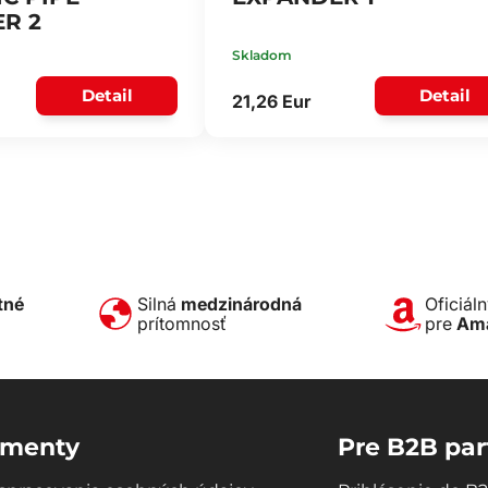
R 2
Skladom
Detail
Detail
21,26 Eur
tné
Silná
medzinárodná
Oficiál
prítomnosť
pre
Am
menty
Pre B2B par