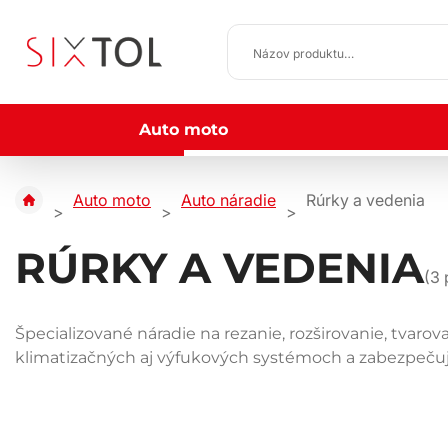
Auto moto
Auto moto
Auto náradie
Rúrky a vedenia
RÚRKY A VEDENIA
(
3
Špecializované náradie na rezanie, rozširovanie, tvaro
klimatizačných aj výfukových systémoch a zabezpečuje