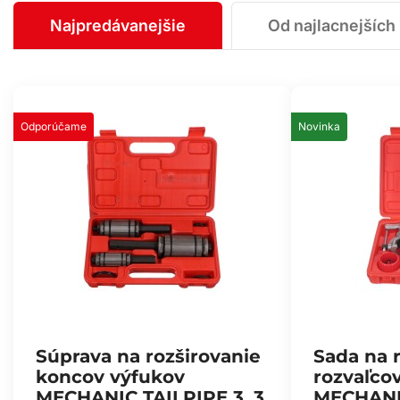
Najpredávanejšie
Od najlacnejších
Odporúčame
Novinka
Súprava na rozširovanie
Sada na 
koncov výfukov
rozvaľcov
MECHANIC TAILPIPE 3, 3
MECHANI