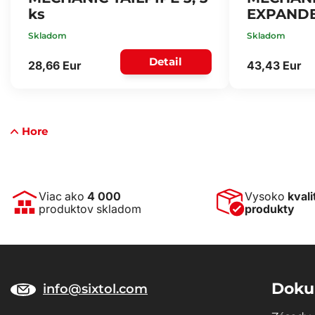
ks
EXPANDE
Skladom
Skladom
Detail
28,66 Eur
43,43 Eur
Hore
Viac ako
4 000
Vysoko
kvali
produktov skladom
produkty
Doku
info@sixtol.com