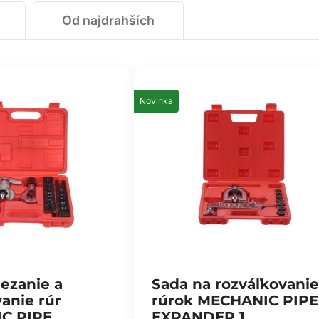
Od najdrahších
Novinka
rezanie a
Sada na rozváľkovanie
anie rúr
rúrok MECHANIC PIPE
C PIPE
EXPANDER 1