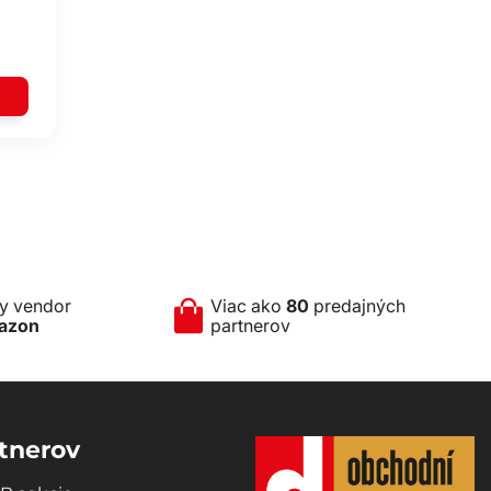
ny vendor
Viac ako
80
predajných
azon
partnerov
tnerov