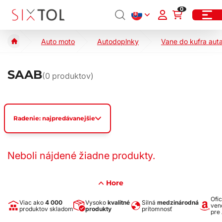
0
Auto moto
Autodoplnky
Vane do kufra aut
SAAB
(
0
produktov)
Radenie: najpredávanejšie
Neboli nájdené žiadne produkty.
Hore
Ofic
Viac ako
4 000
Vysoko
kvalitné
Silná
medzinárodná
ven
produktov skladom
produkty
prítomnosť
pre