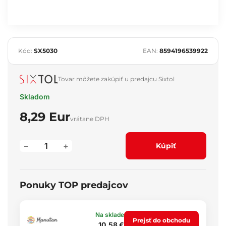
Kód:
SX5030
EAN:
8594196539922
Tovar môžete zakúpiť u predajcu Sixtol
Skladom
8,29 Eur
vrátane DPH
–
+
Kúpiť
Ponuky TOP predajcov
Na sklade
Prejsť do obchodu
10,58 €