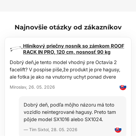
Vďaka svetlu v šiltovke máte voľné ruky
Jednoduché dobíjanie cez USB
Vysoká svietivosť
Doba svietenia až 8 h
Tlačidlo zapnutia priamo v šilte na pravej strane
Najnovšie otázky od zákazníkov
Šiltovka vybavená pásikom na suchý zips pre úpravu veľkosti
Široká škála farebných prevedení
Hliníkový priečny nosník so zámkom ROOF
Indikátor nabitia:
RACK IN PRO, 120 cm, nosnosť 90 kg
Ak pri dobíjaní na zdroji svieti červená kontrolka, svetlo sa nabíja.
Ak pri dobíjaní na zdroji svieti modrá kontrolka, svetlo je plne
Dobrý deň,je tento model vhodný pre Octavia 2
nabité.
facelift? V pospise piše,že produkt je pre hagusy,
Použitie:
ale fotka je ako na vnutorny uchyt ponad dvere
Na ryby pre rybárov
Miroslav, 26. 05. 2026
Na výlety pre turistov
Na behanie v tme
Pre automechanikov do dielne
Dobrý deň, podľa môjho názoru má toto
Pre deti na cesty do/zo školy v tme
Pre profesionálnych vodičov nákladných áut
vozidlo neintegrované hagusy. Preto tam
Pre kuriérov/rozvoz jedla
pôjde model SX1016 alebo SX1024.
Na kempovanie
Pre neplánované opravy auta na cestách
— Tím Sixtol, 28. 05. 2026
Náhradná baterka pri výpadku elektriny