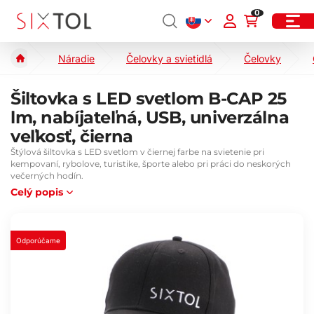
0
Náradie
Čelovky a svietidlá
Čelovky
Šiltovka s LED svetlom B-CAP 25
lm, nabíjateľná, USB, univerzálna
veľkosť, čierna
Štýlová šiltovka s LED svetlom v čiernej farbe na svietenie pri
kempovaní, rybolove, turistike, športe alebo pri práci do neskorých
večerných hodín.
Celý popis
Odporúčame