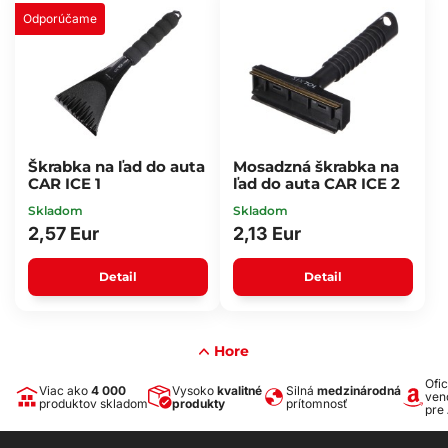
Odporúčame
Škrabka na ľad do auta
Mosadzná škrabka na
CAR ICE 1
ľad do auta CAR ICE 2
Skladom
Skladom
2,57 Eur
2,13 Eur
Detail
Detail
Hore
Ofic
Viac ako
4 000
Vysoko
kvalitné
Silná
medzinárodná
ven
produktov skladom
produkty
prítomnosť
pre