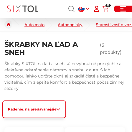
0
Auto moto
Autodoplnky
Starostlivosť o voz
ŠKRABKY NA ĽAD A
(
2
SNEH
produkty)
Škrabky SIXTOL na ľad a sneh sú nevyhnutné pre rýchle a
efektívne odstránenie námrazy a snehu z auta. S ich
pomocou ľahko udržíte okná aj zrkadlá čisté a bezpečne
viditeľné, čím zlepšíte komfort a bezpečnosť počas zimnej
sezóny.
Radenie: najpredávanejšie