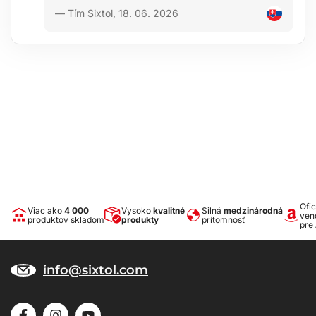
— Tím Sixtol, 18. 06. 2026
Ofic
Viac ako
4 000
Vysoko
kvalitné
Silná
medzinárodná
ven
produktov skladom
produkty
prítomnosť
pre
info@sixtol.com