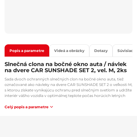
Popis a parametre
Videá a obrázky
Dotazy
Súvisiaci 
Slnečná clona na bočné okno auta / návlek
na dvere CAR SUNSHADE SET 2, vel. M, 2ks
Sada dvoch ochranných slnečných clon na bočné okno auta, tiež
označované ako návleky na dvere CAR SUNSHADE SET 2 o veľkosti M,
s ktorou získate vynikajúcu ochranu pred slnečným svetlom a udržíte
interiér vášho vozidla v optimálnej teplote počas horúcich letných
dní. Ľahký a priedušný materiál poskytuje ochranu pred slnkom aj
vtedy, keď máte otvorené okno, a zároveň zabraňuje vniknutiu
Celý popis a parametre
hmyzu, ako sú muchy, vosy a pod., do vozidla.
Hlavné výhody:
Jednoduchá inštalácia