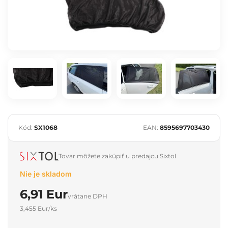
Kód:
SX1068
EAN:
8595697703430
Tovar môžete zakúpiť u predajcu Sixtol
Nie je skladom
6,91 Eur
vrátane DPH
3,455 Eur/ks