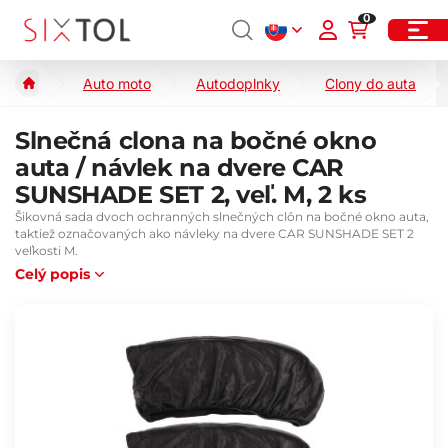
0
Auto moto
Autodoplnky
Clony do auta
Slnečná clona na bočné okno
auta / návlek na dvere CAR
SUNSHADE SET 2, veľ. M, 2 ks
Šikovná sada dvoch ochranných slnečných clôn na bočné okno auta,
taktiež označovaných ako návleky na dvere CAR SUNSHADE SET 2
veľkosti M.
Celý popis