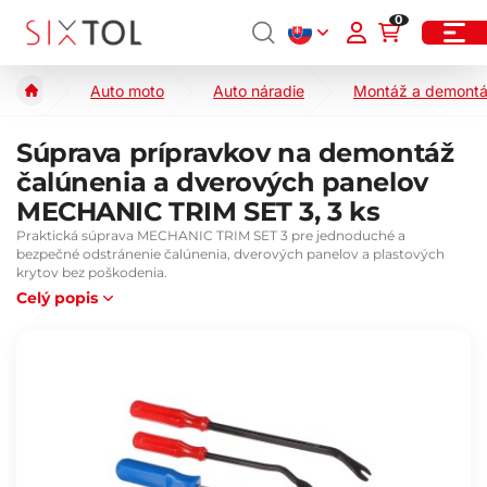
0
Auto moto
Auto náradie
Montáž a demontá
Súprava prípravkov na demontáž
čalúnenia a dverových panelov
MECHANIC TRIM SET 3, 3 ks
Praktická súprava MECHANIC TRIM SET 3 pre jednoduché a
bezpečné odstránenie čalúnenia, dverových panelov a plastových
krytov bez poškodenia.
Celý popis