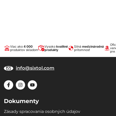
Ofic
Viac ako
4 000
Vysoko
kvalitné
Silná
medzinárodná
ven
produktov skladom
produkty
prítomnosť
pre
info@sixtol.com
Dokumenty
Zásady spracovania osobných údajov