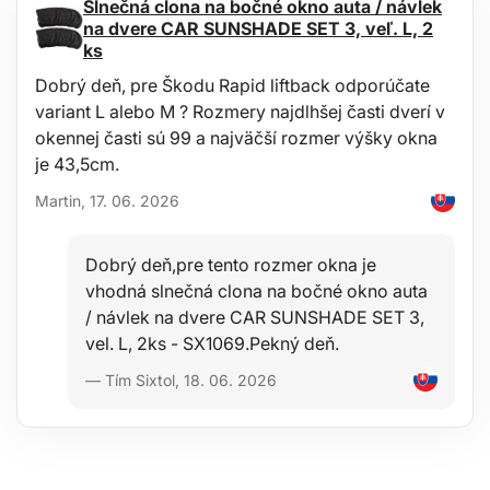
Slnečná clona na bočné okno auta / návlek
Praktické textilné púzdro pre skladovanie
na dvere CAR SUNSHADE SET 3, veľ. L, 2
ks
Použitie:
Demontáž čalúnenia a dverných panelov
Dobrý deň, pre Škodu Rapid liftback odporúčate
Odstraňovanie plastových krytov, lišt a emblémov
variant L alebo M ? Rozmery najdlhšej časti dverí v
Inštalácia a demontáž autorádií a ovládacích panelov
okennej časti sú 99 a najväčší rozmer výšky okna
Práce na interiéri automobilov bez poškodenia čalúnenia
je 43,5cm.
Obsah sady:
Martin, 17. 06. 2026
1x prípravok na demontáž čalúnenia 20 cm
1x prípravok na demontáž čalúnenia 31,5 cm
1x prípravok na demontáž čalúnenia 41,5 cm
Dobrý deň,pre tento rozmer okna je
1x textilné púzdro
vhodná slnečná clona na bočné okno auta
Technické parametry:
/ návlek na dvere CAR SUNSHADE SET 3,
Materiál: oceľ, plast
vel. L, 2ks - SX1069.Pekný deň.
Dĺžky nástrojov: 20 cm, 31,5 cm, 41,5 cm
Rozmery sady:
— Tím Sixtol, 18. 06. 2026
Hmotnosť: