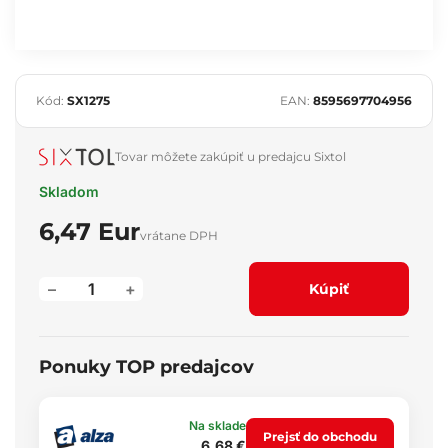
Kód:
SX1275
EAN:
8595697704956
Tovar môžete zakúpiť u predajcu Sixtol
Skladom
6,47 Eur
vrátane DPH
–
+
Kúpiť
Ponuky TOP predajcov
Na sklade
Prejsť do obchodu
6,68 €