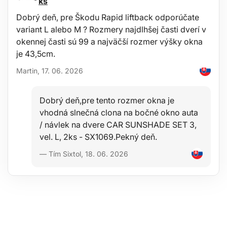
ks
Ochrana domácich zvierat počas cesty
Upevnenie športového vybavenia alebo nákupu
Dobrý deň, pre Škodu Rapid liftback odporúčate
Oddelenie nákladového priestoru od zadných sedadiel
variant L alebo M ? Rozmery najdlhšej časti dverí v
Obsah balenia:
okennej časti sú 99 a najväčší rozmer výšky okna
je 43,5cm.
1x upevňovacia sieť do auta
Poznámka:
Martin, 17. 06. 2026
K sieťam CAR NET je možné dokúpiť sadu háčikov pod kódom
SX109801
Dobrý deň,pre tento rozmer okna je
iles/h/Hogyan_valasszunk_SIXTOL_keresztrudat_HU.pdfĎakuj
Technické parametre:
vhodná slnečná clona na bočné okno auta
/ návlek na dvere CAR SUNSHADE SET 3,
Rozmer: 100 x 50 cm
Farba: čierna, červená
vel. L, 2ks - SX1069.Pekný deň.
Materiál: polypropylén, elastický pás
— Tím Sixtol, 18. 06. 2026