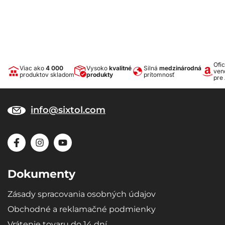
Ofic
Viac ako
4 000
Vysoko
kvalitné
Silná
medzinárodná
ven
produktov skladom
produkty
prítomnosť
pre
info@sixtol.com
Dokumenty
Zásady spracovania osobných údajov
Obchodné a reklamačné podmienky
Vrátenie tovaru do 14 dní