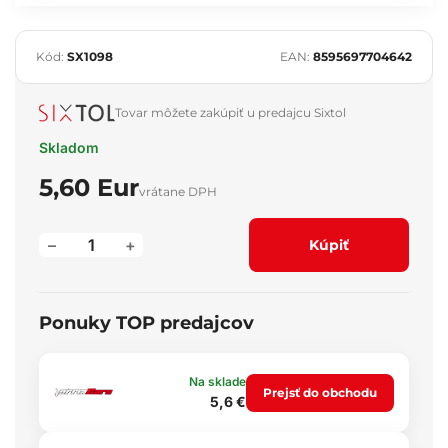
Kód:
SX1098
EAN:
8595697704642
Tovar môžete zakúpiť u predajcu Sixtol
Skladom
5,60 Eur
vrátane DPH
–
+
Kúpiť
Ponuky TOP predajcov
Na sklade
Prejsť do obchodu
5,6 €