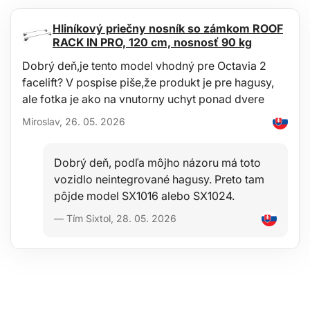
pomocou štandardných čistiacich prostriedkov (napr. umývanie
vlažnou vodou s neagresívnym neabrazívnym saponátom a pod.).
Hliníkový priečny nosník so zámkom ROOF
Čistenie je možné ľahko vykonávať mimo vozidlo napr. záhradnou
RACK IN PRO, 120 cm, nosnosť 90 kg
hadicou.
Dobrý deň,je tento model vhodný pre Octavia 2
Stabilita
facelift? V pospise piše,že produkt je pre hagusy,
Kvalita materiálu umožňuje použitie vane v širokom rozsahu
ale fotka je ako na vnutorny uchyt ponad dvere
teplôt od -60°C do +80°C a tiež značnú odolnosť voči starnutiu
Miroslav, 26. 05. 2026
materiálu vplyvom UV žiarenia.
Bezpečnosť
Dobrý deň, podľa môjho názoru má toto
Hypoalergénny materiál umožňuje ľubovoľné použitie v
vozidlo neintegrované hagusy. Preto tam
ktoromkoľvek vozidle bez akýchkoľvek zdravotných rizík.
iles/h/Hogyan_valasszunk_SIXTOL_keresztrudat_HU.pdfĎakuj
pôjde model SX1016 alebo SX1024.
— Tím Sixtol, 28. 05. 2026
Ochrana
Výhodou týchto van je zvýšený okraj 4-6cm (podľa typu vozidla),
ktorý chráni interiér batožinového priestoru pred vysypaním či
vylitím tekutín (voda, olej), nečistôt, prachu, snehu a pod. do
batožinového priestoru, s odolnosťou voči premoknutiu olejmi,
benzínom a inými pohonnými látkami a čiastočne aj voči
elektrolytu z akumulátorov.