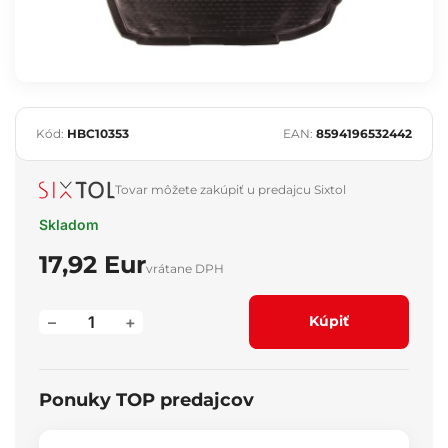
Kód:
HBC10353
EAN:
8594196532442
Tovar môžete zakúpiť u predajcu Sixtol
Skladom
17,92 Eur
vrátane DPH
–
+
Kúpiť
Ponuky TOP predajcov