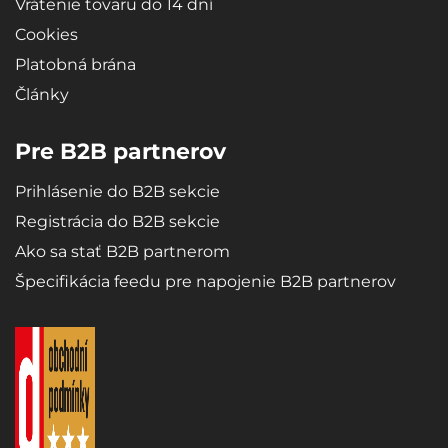
Vrátenie tovaru do 14 dní
Cookies
Vaňa je vyrobená úplne presne podľa tvaru dna batožinového
priestoru konkrétneho typu vozidla.
Platobná brána
Články
Design
Pre B2B partnerov
Moderný design zaisťuje bezproblémové použitie a elegantný
vzhľad v danom type vozidla.
Prihlásenie do B2B sekcie
Registrácia do B2B sekcie
Ako sa stať B2B partnerom
Materiály
Špecifikácia feedu pre napojenie B2B partnerov
Recyklovateľný, vysoko odolný a kvalitný materiál - mikroporézna
guma SBR zaisťuje vaniam extrémnu pružnosť, ktorá zabezpečí pri
ohýbaní (napr. Pri skladovaní), že sa vaňa roztiahne opäť do
pôvodného tvaru.