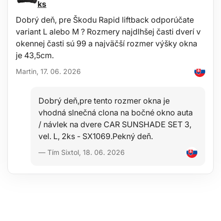
ks
Údržba
Dobrý deň, pre Škodu Rapid liftback odporúčate
variant L alebo M ? Rozmery najdlhšej časti dverí v
Vaňa je ľahko umývateľná, prispôsobená pre štandardnú údržbu
okennej časti sú 99 a najväčší rozmer výšky okna
pomocou bežných čistiacich prostriedkov (napr. Umývanie
je 43,5cm.
vlažnou vodou s neagresívnym neabrazívnym saponátom a pod.).
Čistenie je možné ľahko vykonávať mimo vozidla napr. Záhradnou
Martin, 17. 06. 2026
hadicou.
Dobrý deň,pre tento rozmer okna je
Stabilita
vhodná slnečná clona na bočné okno auta
/ návlek na dvere CAR SUNSHADE SET 3,
Kvalita materiálu umožňuje použitie vane v širokom rozsahu
vel. L, 2ks - SX1069.Pekný deň.
teplôt od -60 ° C do + 80 ° C a tiež značnú odolnosť voči starnutiu
materiálu vplyvom UV-žiarenia.
— Tím Sixtol, 18. 06. 2026
Bezpečnosť
Hypoalergénny materiál umožňuje ľubovoľné použitie v
ktoromkoľvek vozidle bez akýchkoľvek zdravotných rizík.