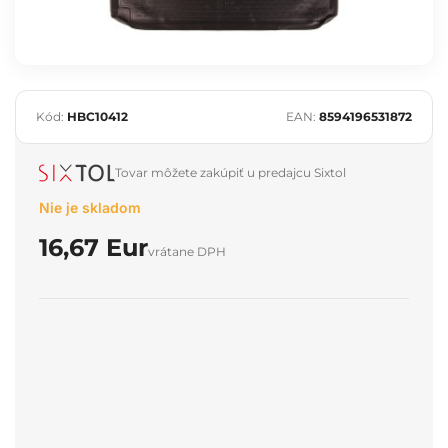
Kód:
HBC10412
EAN:
8594196531872
Tovar môžete zakúpiť u predajcu Sixtol
Nie je skladom
16,67 Eur
vrátane DPH