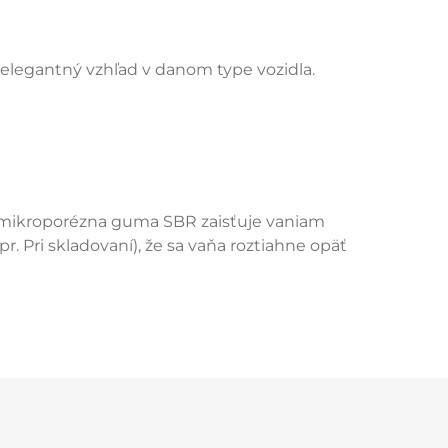
elegantný vzhľad v danom type vozidla.
 - mikroporézna guma SBR zaisťuje vaniam
. Pri skladovaní), že sa vaňa roztiahne opäť