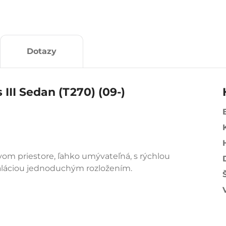
Dotazy
III Sedan (T270) (09-)
om priestore, ľahko umývateľná, s rýchlou
aláciou jednoduchým rozložením.