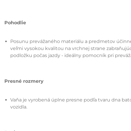
Pohodlie
Posunu prevážaného materiálu a predmetov účinne
veľmi vysokou kvalitou na vrchnej strane zabraňu
podložku počas jazdy - ideálny pomocník pri preváž
Presné rozmery
Vaňa je vyrobená úplne presne podľa tvaru dna ba
vozidla.