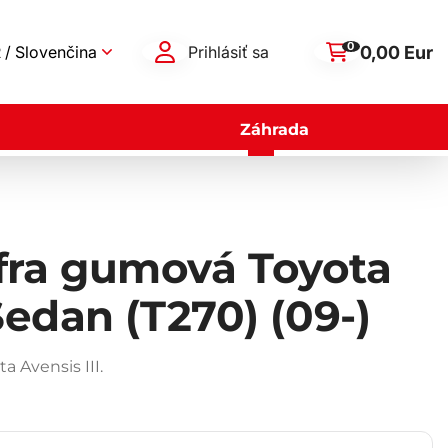
0
0,00 Eur
 / Slovenčina
Prihlásiť sa
Záhrada
fra gumová Toyota
Sedan (T270) (09-)
 Avensis III.