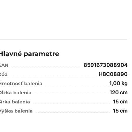
Hlavné parametre
8591673088904
EAN
HBC08890
Kód
1,00 kg
Hmotnosť balenia
120 cm
Dĺžka balenia
15 cm
Šírka balenia
15 cm
Výška balenia