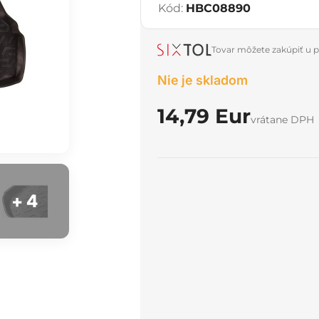
Kód:
HBC08890
Tovar môžete zakúpiť u p
Nie je skladom
14,79 Eur
vrátane DPH
+ 4