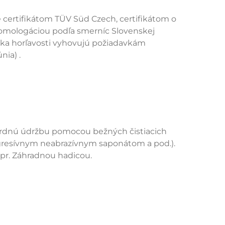
 certifikátom TÜV Süd Czech, certifikátom o
homologáciou podľa smerníc Slovenskej
iska horľavosti vyhovujú požiadavkám
nia) .
ardnú údržbu pomocou bežných čistiacich
gresívnym neabrazívnym saponátom a pod.).
pr. Záhradnou hadicou.