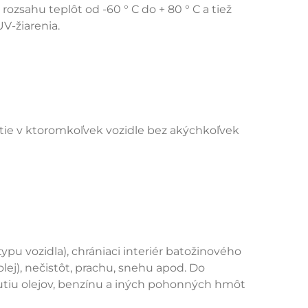
ozsahu teplôt od -60 ° C do + 80 ° C a tiež
V-žiarenia.
ie v ktoromkoľvek vozidle bez akýchkoľvek
ypu vozidla), chrániaci interiér batožinového
olej), nečistôt, prachu, snehu apod. Do
nutiu olejov, benzínu a iných pohonných hmôt