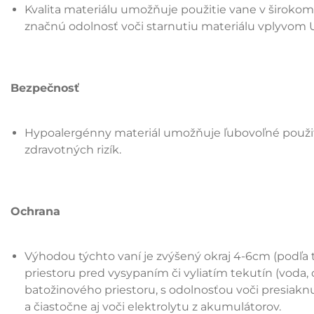
Kvalita materiálu umožňuje použitie vane v širokom r
značnú odolnosť voči starnutiu materiálu vplyvom U
Bezpečnosť
Hypoalergénny materiál umožňuje ľubovoľné použit
zdravotných rizík.
Ochrana
Výhodou týchto vaní je zvýšený okraj 4-6cm (podľa t
priestoru pred vysypaním či vyliatím tekutín (voda, 
batožinového priestoru, s odolnosťou voči presiak
a čiastočne aj voči elektrolytu z akumulátorov.