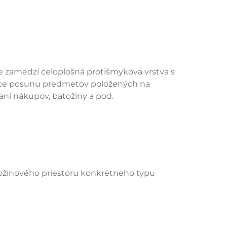
 zamedzí celoplošná protišmyková vrstva s
júce posunu predmetov položených na
aní nákupov, batožiny a pod.
tožinového priestoru konkrétneho typu