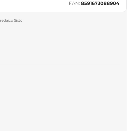
EAN:
8591673088904
redajcu Sixtol