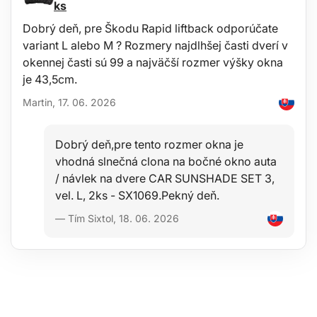
ks
Údržba
Dobrý deň, pre Škodu Rapid liftback odporúčate
variant L alebo M ? Rozmery najdlhšej časti dverí v
Vaňa je ľahko umývateľná, prispôsobená pre štandardnú údržbu
okennej časti sú 99 a najväčší rozmer výšky okna
pomocou bežných čistiacich prostriedkov (napr. Umývanie
je 43,5cm.
vlažnou vodou s neagresívnym neabrazívnym saponátom a pod.).
Čistenie je možné ľahko vykonávať mimo vozidla napr. Záhradnou
Martin, 17. 06. 2026
hadicou.
Dobrý deň,pre tento rozmer okna je
Stabilita
vhodná slnečná clona na bočné okno auta
/ návlek na dvere CAR SUNSHADE SET 3,
Kvalita materiálu umožňuje použitie vane v širokom rozsahu
vel. L, 2ks - SX1069.Pekný deň.
teplôt od -60 ° C do + 80 ° C a tiež značnú odolnosť voči starnutiu
materiálu vplyvom UV-žiarenia.
— Tím Sixtol, 18. 06. 2026
Bezpečnosť
Hypoalergénny materiál umožňuje ľubovoľné použitie v
ktoromkoľvek vozidle bez akýchkoľvek zdravotných rizík.