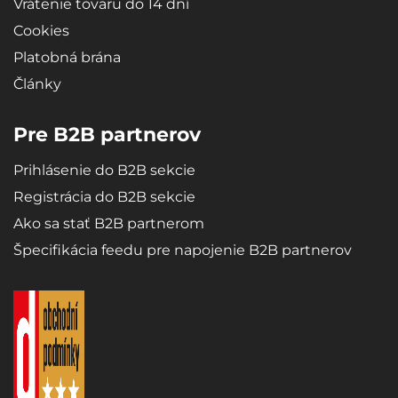
Vrátenie tovaru do 14 dní
Cookies
Vaňa je vyrobená úplne presne podľa tvaru dna batožinového
priestoru konkrétneho typu vozidla.
Platobná brána
Články
Design
Pre B2B partnerov
Moderný design zaisťuje bezproblémové použitie a elegantný
vzhľad v danom type vozidla.
Prihlásenie do B2B sekcie
Registrácia do B2B sekcie
Ako sa stať B2B partnerom
Materiály
Špecifikácia feedu pre napojenie B2B partnerov
Recyklovateľný, vysoko odolný a kvalitný materiál - mikroporézna
guma SBR zaisťuje vaniam extrémnu pružnosť, ktorá zabezpečí pri
ohýbaní (napr. Pri skladovaní), že sa vaňa roztiahne opäť do
pôvodného tvaru.