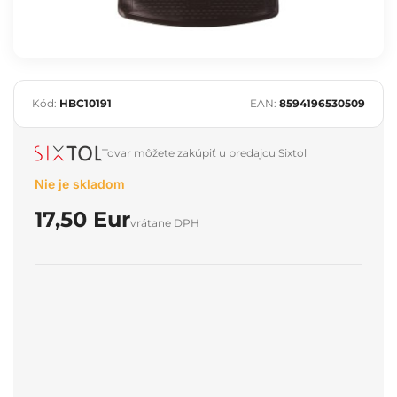
Kód:
HBC10191
EAN:
8594196530509
Tovar môžete zakúpiť u predajcu Sixtol
Nie je skladom
17,50 Eur
vrátane DPH