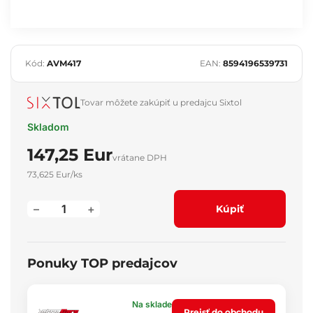
Kód:
AVM417
EAN:
8594196539731
Tovar môžete zakúpiť u predajcu Sixtol
Skladom
147,25 Eur
vrátane DPH
73,625 Eur/ks
–
+
Kúpiť
Ponuky TOP predajcov
Na sklade
Prejsť do obchodu