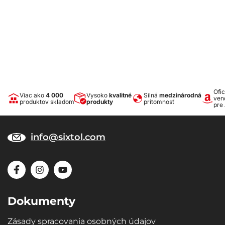
Ofic
Viac ako
4 000
Vysoko
kvalitné
Silná
medzinárodná
ven
produktov skladom
produkty
prítomnosť
pre
info@sixtol.com
Dokumenty
Zásady spracovania osobných údajov