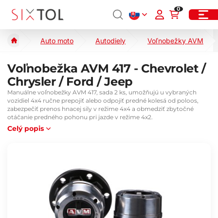
0
Auto moto
Autodiely
Voľnobežky AVM
Voľnobežka AVM 417 - Chevrolet /
Chrysler / Ford / Jeep
Manuálne voľnobežky AVM 417, sada 2 ks, umožňujú u vybraných
vozidiel 4x4 ručne prepojiť alebo odpojiť predné kolesá od poloos,
zabezpečiť prenos hnacej sily v režime 4x4 a obmedziť zbytočné
otáčanie predného pohonu pri jazde v režime 4x2.
Celý popis