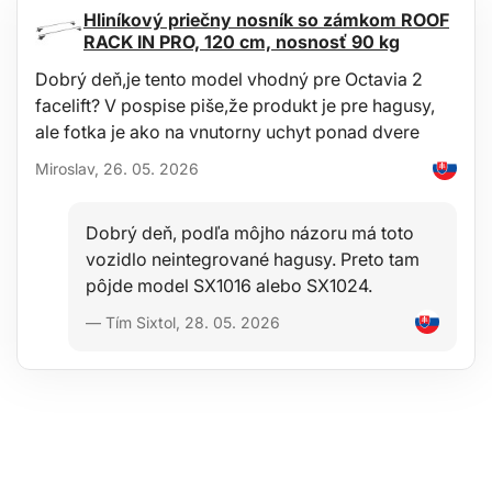
Hliníkový priečny nosník so zámkom ROOF
(1960-1976)
RACK IN PRO, 120 cm, nosnosť 90 kg
Chrysler / Dodge
Dobrý deň,je tento model vhodný pre Octavia 2
(1957-1968)
facelift? V pospise piše,že produkt je pre hagusy,
Ford
ale fotka je ako na vnutorny uchyt ponad dvere
(1963-1977)
Miroslav, 26. 05. 2026
Jeep
pick-up
Dobrý deň, podľa môjho názoru má toto
Technické parametry:
vozidlo neintegrované hagusy. Preto tam
pôjde model SX1016 alebo SX1024.
Počet drážok na poloosi: 19
Počet skrutiek: 6
— Tím Sixtol, 28. 05. 2026
Závit upevňovacích skrutiek: 3/8"-16 UNRC
Priemer rozteče (PCD): 95,25 mm
Servisná sada AVM: 4417
Obsah balenia: 2 ks
Rozmery balenia: 11 x 22 x 9 cm
Hmotnosť balenia: 5 kg