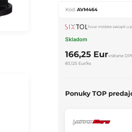
Kód:
AVM464
Tovar môžete zakúpiť u p
Skladom
166,25 Eur
vrátane DP
83,125 Eur/ks
Ponuky TOP predaj