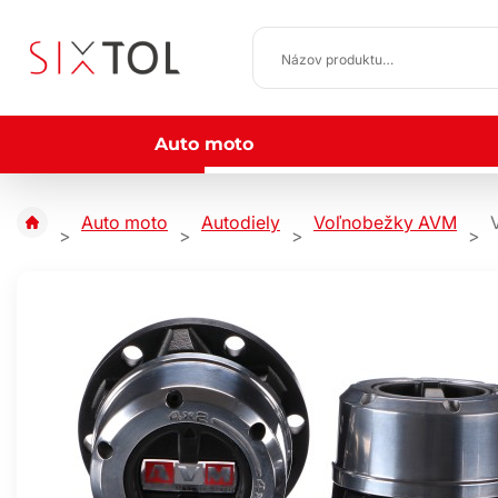
Auto moto
Auto moto
Autodiely
Voľnobežky AVM