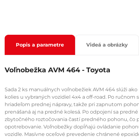
Popis a parametre
Videá a obrázky
Voľnobežka AVM 464 - Toyota
Sada 2 ks manuálnych voľnobežiek AVM 464 slúži ako
kolies u vybraných vozidiel 4x4 a off-road. Po ručnom 
hriadeľom prednej nápravy, takže pri zapnutom pohone
prenášaná aj na predné kolesá. Po odpojení sa predné 
zbytočného roztočovania častí predného pohonu, čo
opotrebovanie. Voľnobežky dopĺňajú ovládanie pohon
vozidle. Masívne oceľové prevedenie chránené epoxid