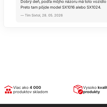
Dobrý deň, podľa môjho názoru má toto vozidlo
Preto tam pôjde model SX1016 alebo SX1024.
— Tím Sixtol, 28. 05. 2026
Viac ako
4 000
Vysoko
kvali
produktov skladom
produkty