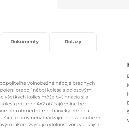
Dokumenty
Dotazy
 odpojiteľné voľnobežné náboje predných
spojení prepojí náboj kolesa s polosovým
 všetkých kolies môže byť hnacia sila
kolesá pri jazde 4x2 otáčajú voľne bez
 pomáha obmedziť mechanický odpor a
u 4x4 a samy nenahrádzajú jeho zapnutie vo
ovým lakom zvyšuje odolnosť voči vonkajším