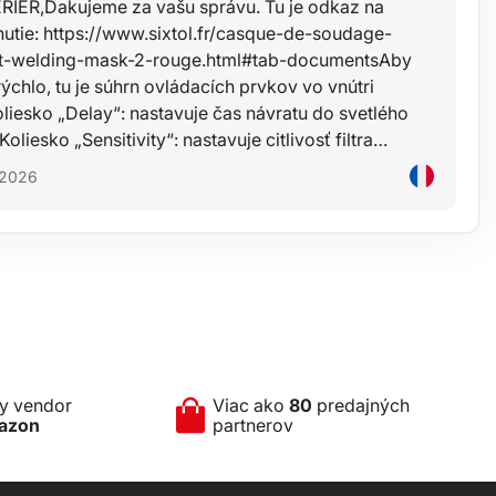
ÉRIER,Ďakujeme za vašu správu. Tu je odkaz na
utie: https://www.sixtol.fr/casque-de-soudage-
nt-welding-mask-2-rouge.html#tab-documentsAby
chlo, tu je súhrn ovládacích prvkov vo vnútri
oliesko „Delay“: nastavuje čas návratu do svetlého
oliesko „Sensitivity“: nastavuje citlivosť filtra…
. 2026
ny vendor
Viac ako
80
predajných
azon
partnerov