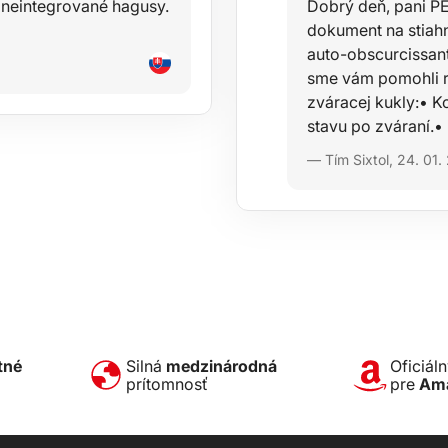
 neintegrované hagusy.
Dobrý deň, pani P
dokument na stiahn
auto-obscurcissa
sme vám pomohli rý
zváracej kukly:• K
stavu po zváraní.• K
— Tím Sixtol, 24. 01
tné
Silná
medzinárodná
Oficiál
prítomnosť
pre
Am