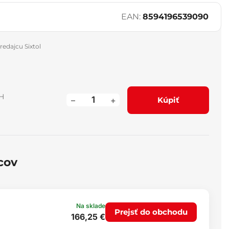
EAN:
8594196539090
redajcu Sixtol
H
–
+
Kúpiť
cov
Na sklade
Prejsť do obchodu
166,25 €