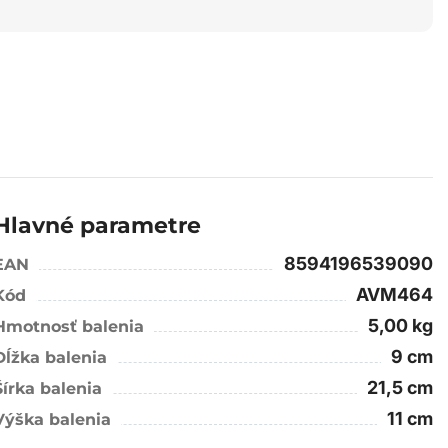
Hlavné parametre
8594196539090
EAN
AVM464
Kód
5,00 kg
Hmotnosť balenia
9 cm
Dĺžka balenia
21,5 cm
Šírka balenia
11 cm
Výška balenia