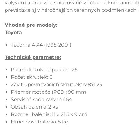
vplyvom a precízne spracované vnútorné komponenty 
prevádzke aj v náročnejších terénnych podmienkach.
Vhodné pre modely:
Toyota
Tacoma 4 X4 (1995-2001)
Technické parametre:
Počet drážok na poloosi: 26
Počet skrutiek: 6
Závit upevňovacích skrutiek: M8x1,25
Priemer rozteče (PCD): 90 mm
Servisná sada AVM: 4464
Obsah balenia: 2 ks
Rozmer balenia: 11 x 21,5 x 9 cm
Hmotnosť balenia: 5 kg