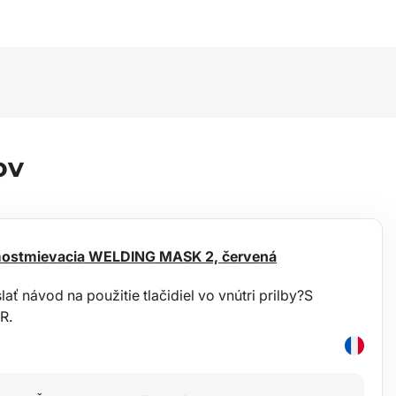
ov
amostmievacia WELDING MASK 2, červená
ť návod na použitie tlačidiel vo vnútri prilby?S
R.