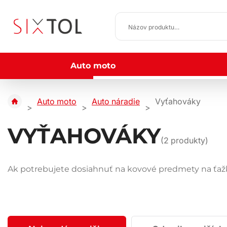
Auto moto
Auto moto
Auto náradie
Vyťahováky
VYŤAHOVÁKY
(
2
produkty)
Ak potrebujete dosiahnuť na kovové predmety na ťažk