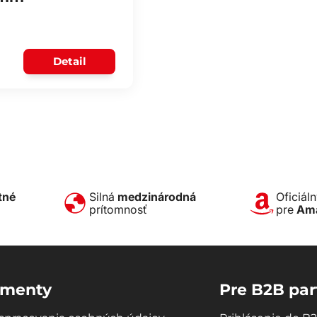
Detail
tné
Silná
medzinárodná
Oficiál
prítomnosť
pre
Am
menty
Pre B2B par