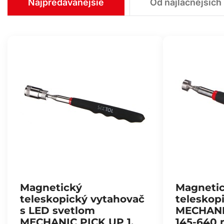
Najpredávanejšie
Od najlacnejších
Magnetický
Magneti
teleskopický vytahovač
teleskop
s LED svetlom
MECHANIC
MECHANIC PICK UP 1,
145-640