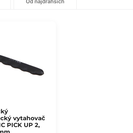
Od najdrahších
cký
ický vytahovač
 PICK UP 2,
 mm