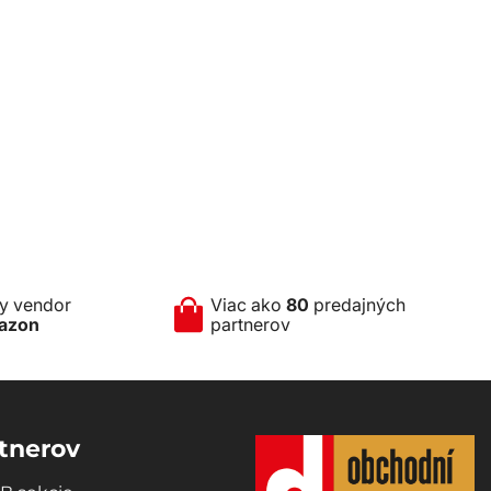
ny vendor
Viac ako
80
predajných
azon
partnerov
tnerov