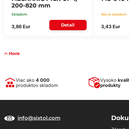
200-820 mm
Skladom
Nie je skladom
Detail
3,86 Eur
3,43 Eur
Hore
Viac ako
4 000
Vysoko
kvali
produktov skladom
produkty
Doku
info@sixtol.com