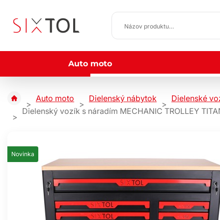
Auto moto
Auto moto
Dielenský nábytok
Dielenské vo
Dielenský vozík s náradím MECHANIC TROLLEY TITAN 1
Novinka