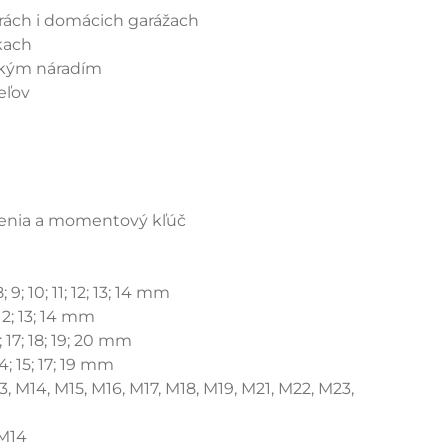
trách i domácich garážach
kach
žkým náradím
eľov
dĺženia a momentový kľúč
; 9; 10; 11; 12; 13; 14 mm
; 12; 13; 14 mm
6; 17; 18; 19; 20 mm
14; 15; 17; 19 mm
13, M14, M15, M16, M17, M18, M19, M21, M22, M23,
 M14