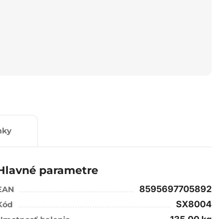
nky
Hlavné parametre
8595697705892
EAN
SX8004
Kód