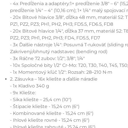
- 4x Predĺženia a adaptéry:1× predĺženie 3/8" – 6" (15,2
predĺženie 1/4" – 4" (10,16 cm); 1× 1/4" malý spojovací
- 20x Bitové hlavice 3/8", dĺžka 48 mm, materiál S2: T1
PZ1, PZ2, PZ3; PH1, PH2, PH3; FD5.5, FD6.5, FD8
- 20x Bitové hlavice 1/4", dĺžka 37 mm, materiál S2: T8,
PZ2, PZ3; PH1, PH2, PH3; FD4, FD5.5, FD7
- 3x Ďalšie nástroje 1/4": Posuvná T-rukoväť (sliding 
Zakrivený/ohnutý nadstavec (bending rod)
- 3x Ráčne 72 zubov: 1/2"; 3/8"; 1/4"
- 10x Spoločné bity 1/2" Cr-Mo: T20, T30, T40, T45, T5
- 1x Momentový kľúč 1/2": Rozsah: 28–210 N·m
2. Zásuvka – 16x kliešte a ďalšie náradie
- 1x Kladivo 340 g
- 9x Kliešte:
- Sika kliešte – 25,4 cm (10")
- Štipacie kliešte - 15,24 cm (6")
- Kombinované kliešte - 15,24 cm (6")
- Ihlové kliešte rovné - 15,24 cm (6")
- Ihlové kliešte zahnuté - 15,24 cm (6")