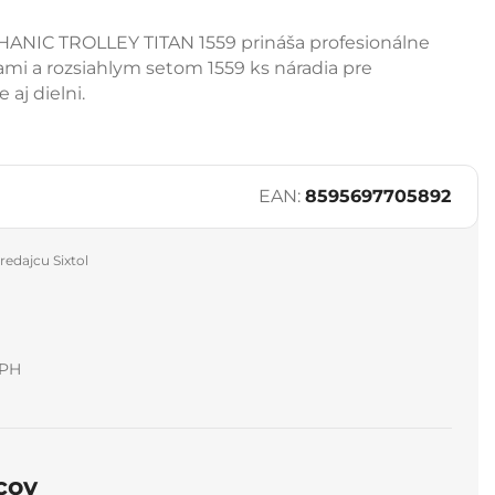
HANIC TROLLEY TITAN 1559 prináša profesionálne
ami a rozsiahlym setom 1559 ks náradia pre
aj dielni.
EAN:
8595697705892
redajcu Sixtol
DPH
cov