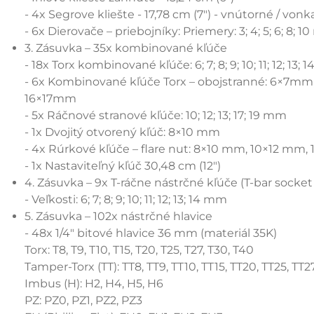
- 4x Segrove kliešte - 17,78 cm (7") - vnútorné / vonk
- 6x Dierovače – priebojníky: Priemery: 3; 4; 5; 6; 8; 
3. Zásuvka – 35x kombinované kľúče
- 18x Torx kombinované kľúče: 6; 7; 8; 9; 10; 11; 12; 13; 14;
- 6x Kombinované kľúče Torx – obojstranné: 6×7m
16×17mm
- 5x Ráčnové stranové kľúče: 10; 12; 13; 17; 19 mm
- 1x Dvojitý otvorený kľúč: 8×10 mm
- 4x Rúrkové kľúče – flare nut: 8×10 mm, 10×12 mm
- 1x Nastaviteľný kľúč 30,48 cm (12")
4. Zásuvka – 9x T-ráčne nástrčné kľúče (T-bar socket
- Veľkosti: 6; 7; 8; 9; 10; 11; 12; 13; 14 mm
5. Zásuvka – 102x nástrčné hlavice
- 48x 1/4" bitové hlavice 36 mm (materiál 35K)
Torx: T8, T9, T10, T15, T20, T25, T27, T30, T40
Tamper-Torx (TT): TT8, TT9, TT10, TT15, TT20, TT25, TT2
Imbus (H): H2, H4, H5, H6
PZ: PZ0, PZ1, PZ2, PZ3