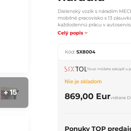
Dielenský vozík s náradím MEC
mobilné pracovisko s 13 zásuvk
každodennú prácu v autoservise 
Celý popis
Kód:
SX8004
Tovar môžete zakúpiť u p
Nie je skladom
+ 15
869,00 Eur
vrátane 
Ponuky TOP predaj