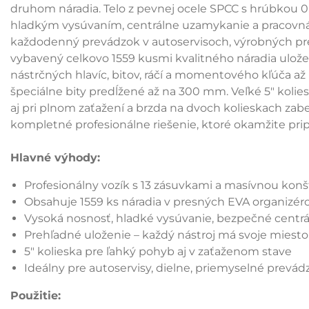
druhom náradia. Telo z pevnej ocele SPCC s hrúbkou 
hladkým vysúvaním, centrálne uzamykanie a pracovná 
každodenný prevádzok v autoservisoch, výrobných pre
vybavený celkovo 1559 kusmi kvalitného náradia ulož
nástrčných hlavíc, bitov, ráčí a momentového kľúča až po
špeciálne bity predĺžené až na 300 mm. Veľké 5" ko
aj pri plnom zaťažení a brzda na dvoch kolieskach zabez
kompletné profesionálne riešenie, ktoré okamžite prip
Hlavné výhody:
Profesionálny vozík s 13 zásuvkami a masívnou kon
Obsahuje 1559 ks náradia v presných EVA organizér
Vysoká nosnosť, hladké vysúvanie, bezpečné centr
Prehľadné uloženie – každý nástroj má svoje miesto
5" kolieska pre ľahký pohyb aj v zaťaženom stave
Ideálny pre autoservisy, dielne, priemyselné prevád
Použitie: