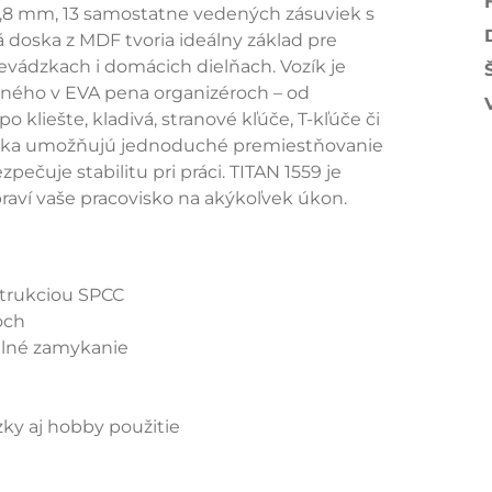
0,8 mm, 13 samostatne vedených zásuviek s
doska z MDF tvoria ideálny základ pre
vádzkach i domácich dielňach. Vozík je
eného v EVA pena organizéroch – od
 kliešte, kladivá, stranové kľúče, T-kľúče či
lieska umožňujú jednoduché premiestňovanie
pečuje stabilitu pri práci. TITAN 1559 je
raví vaše pracovisko na akýkoľvek úkon.
štrukciou SPCC
och
álné zamykanie
zky aj hobby použitie