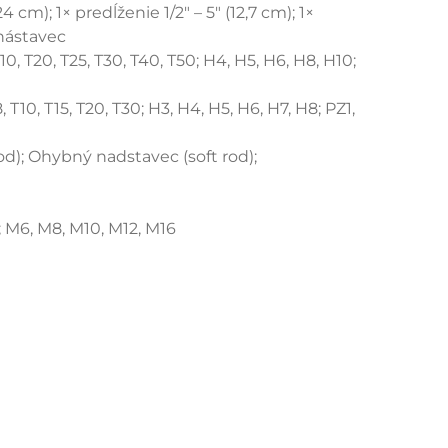
4 cm); 1× predĺženie 1/2" – 5" (12,7 cm); 1×
 nástavec
0, T20, T25, T30, T40, T50; H4, H5, H6, H8, H10;
 T10, T15, T20, T30; H3, H4, H5, H6, H7, H8; PZ1,
rod); Ohybný nadstavec (soft rod);
0; M6, M8, M10, M12, M16