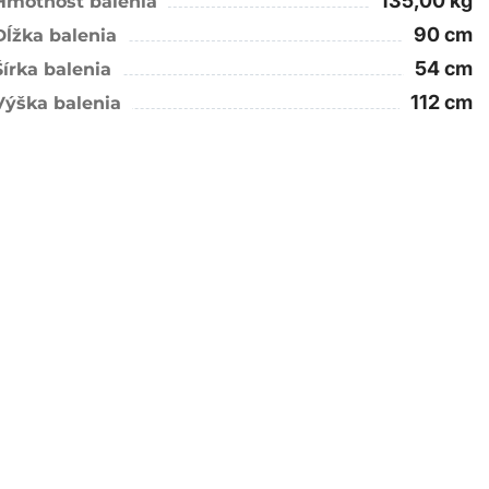
135,00 kg
Hmotnosť balenia
90 cm
Dĺžka balenia
54 cm
Šírka balenia
112 cm
Výška balenia