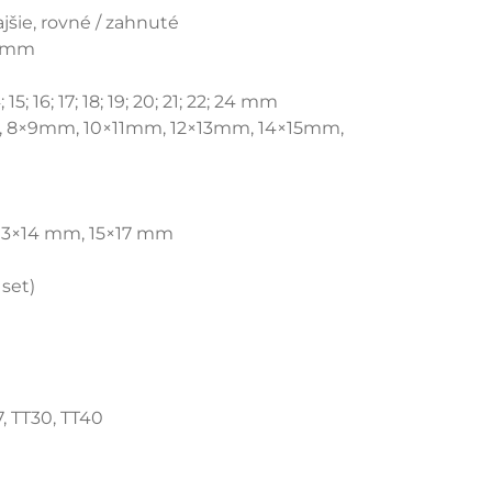
ajšie, rovné / zahnuté
10 mm
 15; 16; 17; 18; 19; 20; 21; 22; 24 mm
m, 8×9mm, 10×11mm, 12×13mm, 14×15mm,
, 13×14 mm, 15×17 mm
 set)
7, TT30, TT40