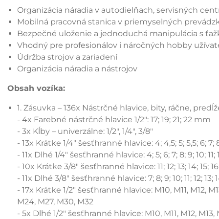
Organizácia náradia v autodielňach, servisných cen
Mobilná pracovná stanica v priemyselných prevádz
Bezpečné uloženie a jednoduchá manipulácia s ťa
Vhodný pre profesionálov i náročných hobby užívat
Údržba strojov a zariadení
Organizácia náradia a nástrojov
Obsah vozíka:
1. Zásuvka – 136x Nástrčné hlavice, bity, ráčne, pre
- 4x Farebné nástrčné hlavice 1/2": 17; 19; 21; 22 mm
- 3x Kĺby – univerzálne: 1/2", 1/4", 3/8"
- 13x Krátke 1/4" šesťhranné hlavice: 4; 4,5; 5; 5,5; 6; 7; 8
- 11x Dlhé 1/4" šesťhranné hlavice: 4; 5; 6; 7; 8; 9; 10; 11
- 10x Krátke 3/8" šesťhranné hlavice: 11; 12; 13; 14; 15; 1
- 11x Dlhé 3/8" šesťhranné hlavice: 7; 8; 9; 10; 11; 12; 13; 
- 17x Krátke 1/2" šesťhranné hlavice: M10, M11, M12, M
M24, M27, M30, M32
- 5x Dlhé 1/2" šesťhranné hlavice: M10, M11, M12, M13,