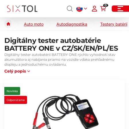
0
Auto moto
Autodiagnostika
Testery batérií
Digitálny tester autobatérie
BATTERY ONE v CZ/SK/EN/PL/ES
Digitálny tester autobatérií BATTERY ONE rýchlo vyhodnotí stav
akumulátora aj nabíjania priamo na vozidle vďaka prehľadnému
displeju a jednoduchému ovládaniu.
Celý popis
Novinka
Odporúčame