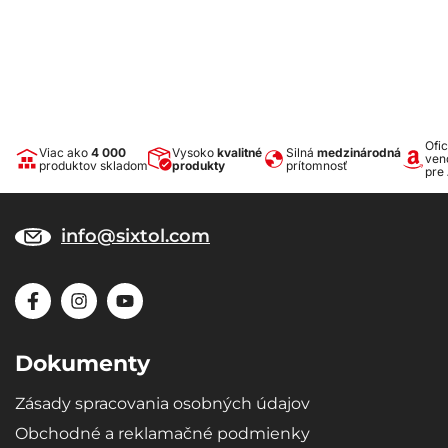
Rozmer balenia: 17 × 10,5 × 6,5 cm
Ofic
Viac ako
4 000
Vysoko
kvalitné
Silná
medzinárodná
ven
produktov skladom
produkty
prítomnosť
pre
info@sixtol.com
Dokumenty
Zásady spracovania osobných údajov
Obchodné a reklamačné podmienky