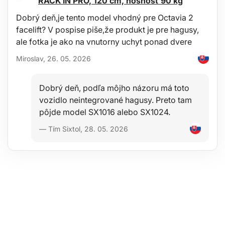
RACK IN PRO, 120 cm, nosnosť 90 kg
Odolná konštrukcia s bezpečnými svorkami a pevnou izoláciou
káblov.
Dobrý deň,je tento model vhodný pre Octavia 2
Použitie:
facelift? V pospise piše,že produkt je pre hagusy,
ale fotka je ako na vnutorny uchyt ponad dvere
Kontrola napätia klasických 12V autobatérií.
Overenie funkcie alternátora a dobíjania.
Miroslav, 26. 05. 2026
Rýchla diagnostika pred dlhšou cestou alebo po dlhšom
odstavení vozidla.
Vhodné pre osobné automobily, dodávky, motocykle i záhradnú
techniku.
Dobrý deň, podľa môjho názoru má toto
vozidlo neintegrované hagusy. Preto tam
Obsah balenia:
pôjde model SX1016 alebo SX1024.
Digitálny tester s prepojovacími káblami so svorkami
Návod na použitie
— Tím Sixtol, 28. 05. 2026
Technické parametre:
Rozmer testera: 13 × 8 × 2,1 cm
Rozmer displeja: 5,2 x 2,8 cm
Dĺžka káblov vrátane svoriek: 130 cm
Vstupné napätie: 8–30 V
Prevádzková teplota: –10 až +60 °C
Teplota skladovania: –20 až +70 °C
Jazyky: čeština, slovenčina, angličtina, poľština, španielčina
Hmotnosť: 240 g