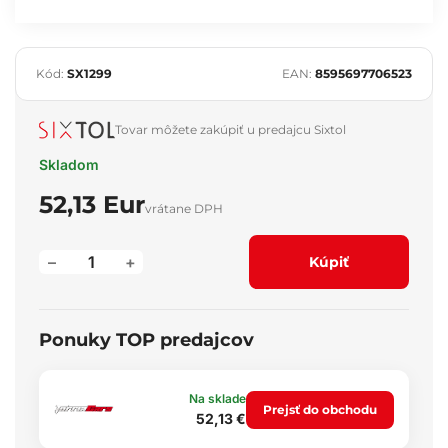
Kód:
SX1299
EAN:
8595697706523
Tovar môžete zakúpiť u predajcu Sixtol
Skladom
52,13 Eur
vrátane DPH
–
+
Kúpiť
Ponuky TOP predajcov
Na sklade
Prejsť do obchodu
52,13 €