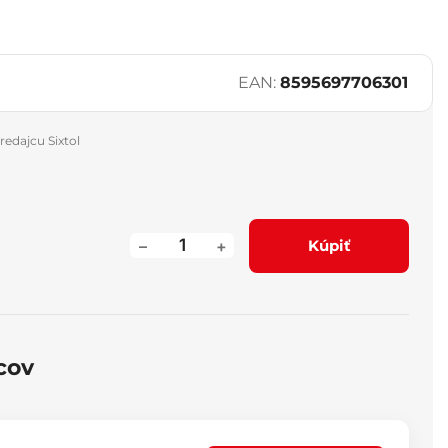
EAN:
8595697706301
redajcu Sixtol
–
+
Kúpiť
cov