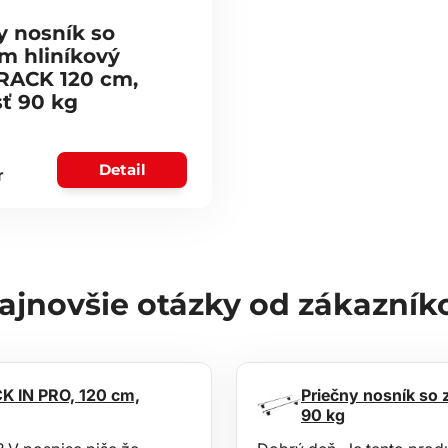
y nosník so
 hliníkový
RACK 120 cm,
ť 90 kg
Detail
r
ajnovšie otázky od zákazník
K IN PRO, 120 cm,
Priečny nosník so
90 kg