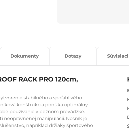
Dokumenty
Dotazy
Súvisiaci
ý ROOF RACK PRO 120cm,
tvorenie stabilného a spoľahlivého
iníková konštrukcia ponúka optimálny
dobé používanie v bežnom prevádzke.
i neoprávnenej manipulácii. Nosník je
slušenstvo, napríklad držiaky športového