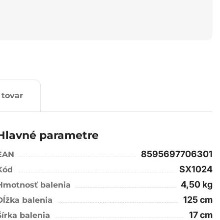
 tovar
Hlavné parametre
8595697706301
EAN
SX1024
Kód
4,50 kg
Hmotnosť balenia
125 cm
Dĺžka balenia
17 cm
Šírka balenia