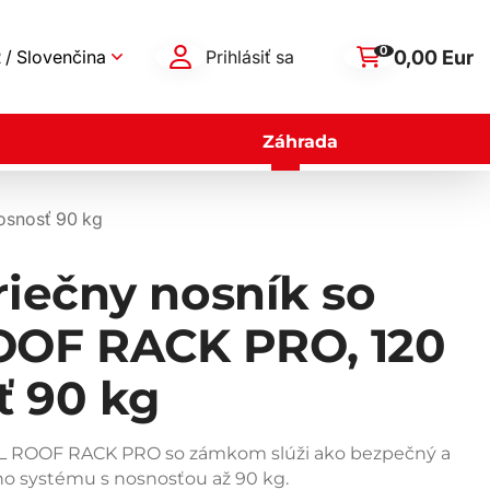
0
0,00 Eur
 / Slovenčina
Prihlásiť sa
Záhrada
osnosť 90 kg
riečny nosník so
OF RACK PRO, 120
ť 90 kg
TOL ROOF RACK PRO so zámkom slúži ako bezpečný a
o systému s nosnosťou až 90 kg.