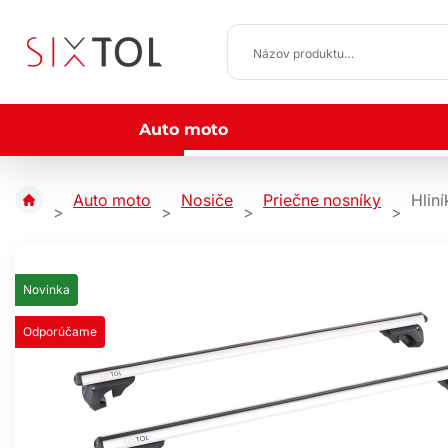
Auto moto
Auto moto
Nosiče
Priečne nosníky
Hlin
Novinka
Odporúčame