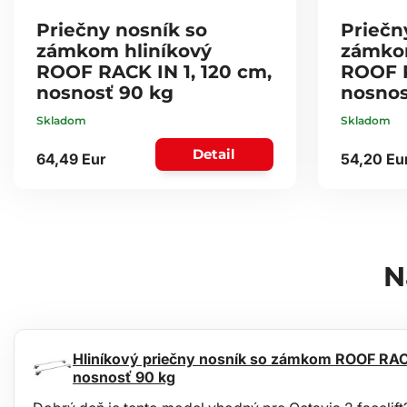
Priečny nosník so
Priečn
zámkom hliníkový
zámkom
ROOF RACK IN 1, 120 cm,
ROOF 
nosnosť 90 kg
nosnos
Skladom
Skladom
Detail
64,49 Eur
54,20 Eu
N
Hliníkový priečny nosník so zámkom ROOF RAC
nosnosť 90 kg