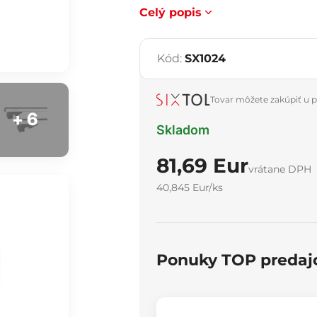
Celý popis
Kód:
SX1024
Tovar môžete zakúpiť u p
+ 6
Skladom
81,69 Eur
vrátane DPH
40,845 Eur/ks
Ponuky TOP predaj