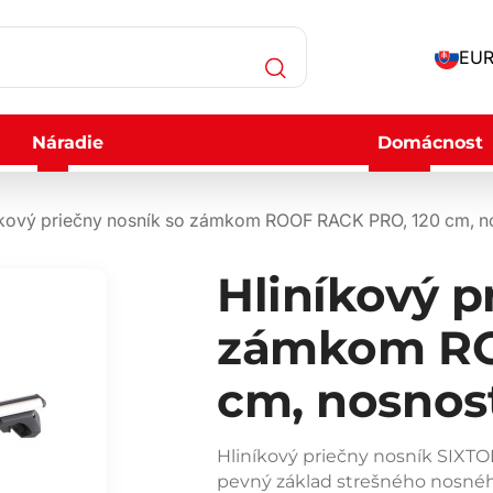
EUR
Náradie
Domácnost
íkový priečny nosník so zámkom ROOF RACK PRO, 120 cm, n
Hliníkový p
zámkom RO
cm, nosnos
Hliníkový priečny nosník SIX
pevný základ strešného nosnéh