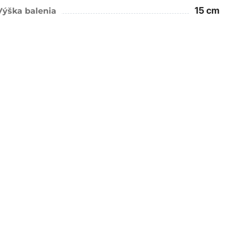
15 cm
Výška balenia