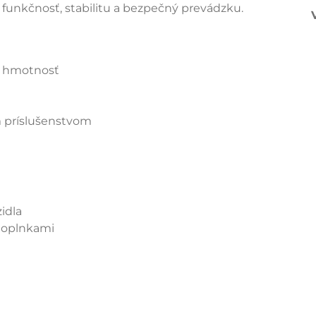
 funkčnosť, stabilitu a bezpečný prevádzku.
u hmotnosť
 príslušenstvom
idla
doplnkami