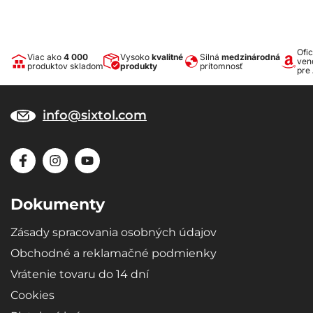
Ofic
Viac ako
4 000
Vysoko
kvalitné
Silná
medzinárodná
ven
produktov skladom
produkty
prítomnosť
pre
info@sixtol.com
Dokumenty
Zásady spracovania osobných údajov
Obchodné a reklamačné podmienky
Vrátenie tovaru do 14 dní
Cookies