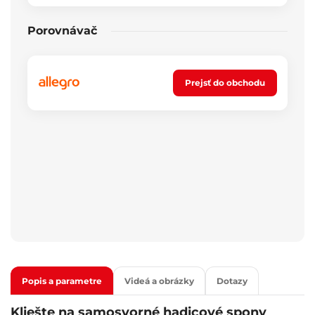
Porovnávač
Prejsť do obchodu
Popis a parametre
Videá a obrázky
Dotazy
Kliešte na samosvorné hadicové spony