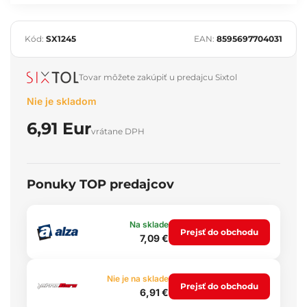
Kód:
SX1245
EAN:
8595697704031
Tovar môžete zakúpiť u predajcu Sixtol
Nie je skladom
6,91 Eur
vrátane DPH
Ponuky TOP predajcov
Na sklade
Prejsť do obchodu
7,09 €
Nie je na sklade
Prejsť do obchodu
6,91 €