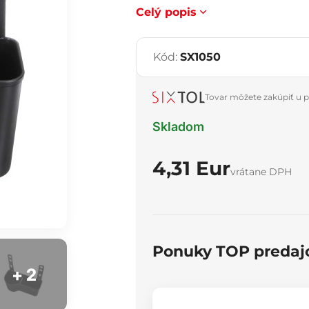
Celý popis
Kód:
SX1050
Tovar môžete zakúpiť u p
Skladom
4,31 Eur
vrátane DPH
Ponuky TOP predaj
+ 2