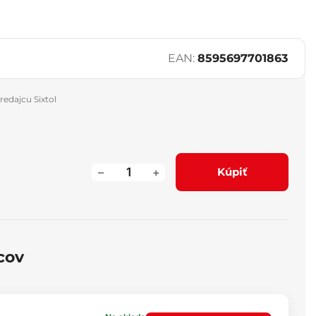
EAN:
8595697701863
redajcu Sixtol
–
+
Kúpiť
cov