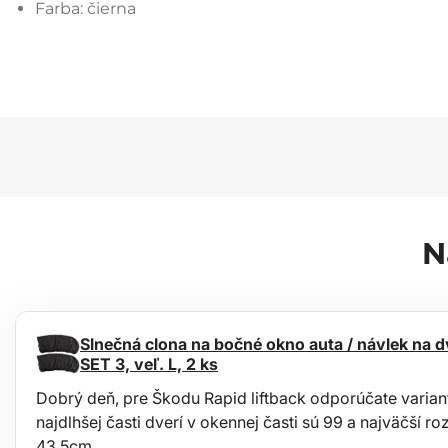
Farba: čierna
N
Slnečná clona na bočné okno auta / návlek n
SET 3, veľ. L, 2 ks
Dobrý deň, pre Škodu Rapid liftback odporúčate varia
najdlhšej časti dverí v okennej časti sú 99 a najväčší r
43,5cm.