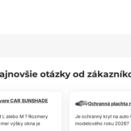
ajnovšie otázky od zákazník
a dvere CAR SUNSHADE
Ochranná plachta
nt L alebo M ? Rozmery
Je ochranný kryt na au
ozmer výšky okna je
modelového roku 2026?