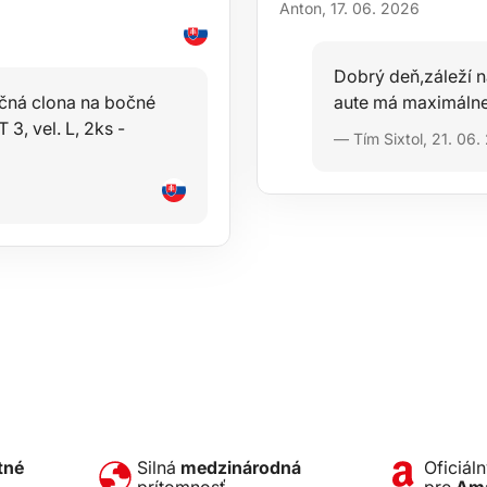
Anton, 17. 06. 2026
Dobrý deň,záleží 
ečná clona na bočné
aute má maximálne
, vel. L, 2ks -
— Tím Sixtol, 21. 06
tné
Silná
medzinárodná
Oficiál