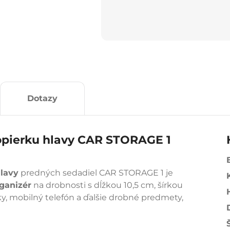
Dotazy
 opierku hlavy CAR STORAGE 1
hlavy
predných sedadiel CAR STORAGE 1 je
ganizér
na drobnosti s dĺžkou 10,5 cm, šírkou
čky, mobilný telefón a ďalšie drobné predmety,