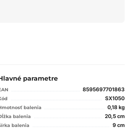
Hlavné parametre
8595697701863
EAN
SX1050
Kód
0,18 kg
Hmotnosť balenia
20,5 cm
Dĺžka balenia
9 cm
Šírka balenia