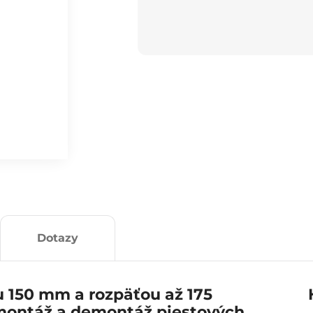
Dotazy
u 150 mm a rozpäťou až 175
montáž a demontáž piestových