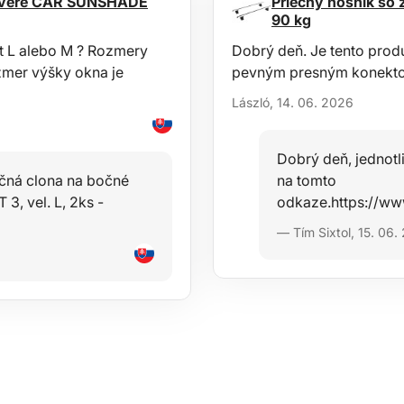
a dvere CAR SUNSHADE
Priečny nosník so
90 kg
nt L alebo M ? Rozmery
Dobrý deň. Je tento prod
ozmer výšky okna je
pevným presným konekt
László, 14. 06. 2026
Dobrý deň, jednot
ečná clona na bočné
na tomto
, vel. L, 2ks -
odkaze.https://ww
— Tím Sixtol, 15. 06.