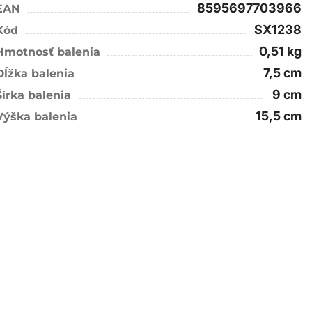
8595697703966
EAN
SX1238
Kód
0,51 kg
Hmotnosť balenia
7,5 cm
Dĺžka balenia
9 cm
Šírka balenia
15,5 cm
Výška balenia