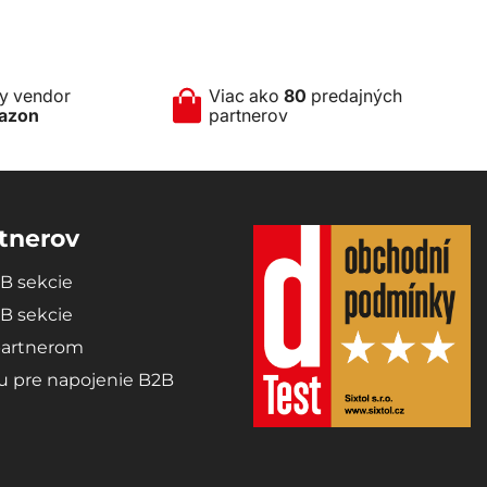
ny vendor
Viac ako
80
predajných
azon
partnerov
tnerov
2B sekcie
2B sekcie
partnerom
du pre napojenie B2B