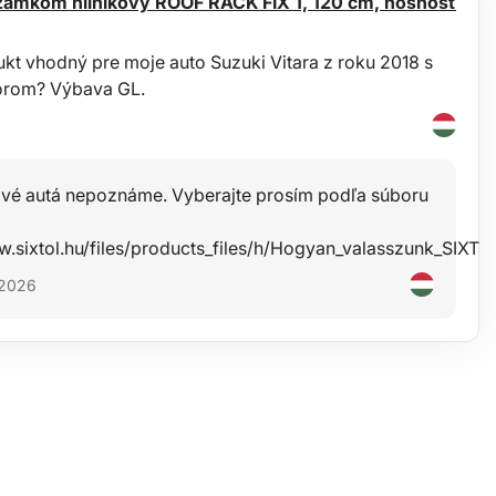
 zámkom hliníkový ROOF RACK FIX 1, 120 cm, nosnosť
ukt vhodný pre moje auto Suzuki Vitara z roku 2018 s
orom? Výbava GL.
livé autá nepoznáme. Vyberajte prosím podľa súboru
w.sixtol.hu/files/products_files/h/Hogyan_valasszunk_SIX
 2026