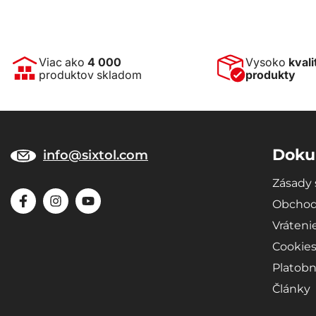
Viac ako
4 000
Vysoko
kvali
produktov skladom
produkty
Doku
info@sixtol.com
Zásady 
Obchod
Vráteni
Cookie
Platobn
Články