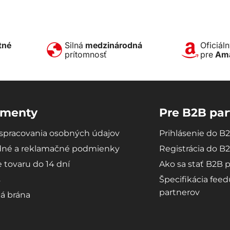
tné
Silná
medzinárodná
Oficiál
prítomnosť
pre
Am
menty
Pre B2B par
spracovania osobných údajov
Prihlásenie do B
né a reklamačné podmienky
Registrácia do B
e tovaru do 14 dní
Ako sa stať B2B 
s
Špecifikácia fee
partnerov
á brána