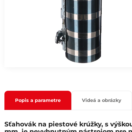
Popis a parametre
Videá a obrázky
Sťahovák na piestové krúžky, s výško
mm, je nevyhnutným nástrojom pre 