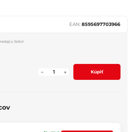
EAN:
8595697703966
redajcu Sixtol
–
+
Kúpiť
cov