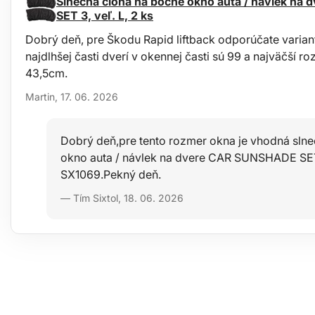
Slnečná clona na bočné okno auta / návlek n
SET 3, veľ. L, 2 ks
Dobrý deň, pre Škodu Rapid liftback odporúčate varia
najdlhšej časti dverí v okennej časti sú 99 a najväčší r
43,5cm.
Martin, 17. 06. 2026
Dobrý deň,pre tento rozmer okna je vhodná sln
okno auta / návlek na dvere CAR SUNSHADE SET 3
SX1069.Pekný deň.
— Tím Sixtol, 18. 06. 2026