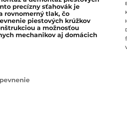
nto precízny sťahovák je
a rovnomerný tlak, čo
evnenie piestových krúžkov
onštrukciou a možnosťou
álnych mechanikov aj domácich
upevnenie