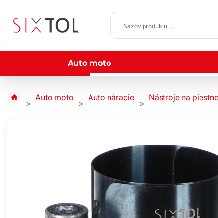
Auto moto
Auto moto
Auto náradie
Nástroje na piestn