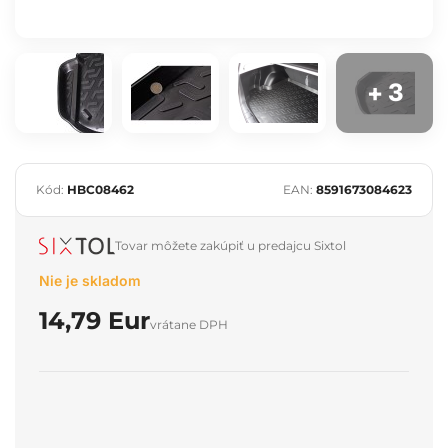
+ 3
Kód:
HBC08462
EAN:
8591673084623
Tovar môžete zakúpiť u predajcu Sixtol
Nie je skladom
14,79 Eur
vrátane DPH