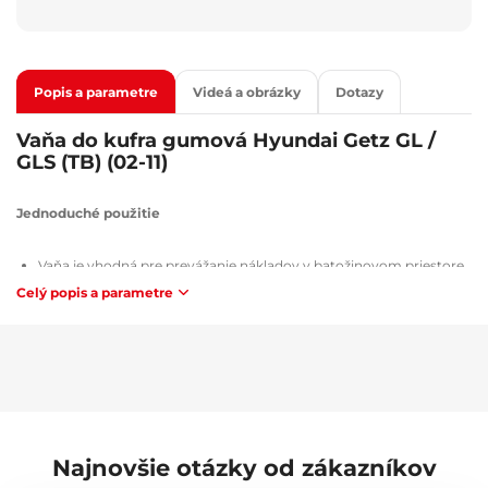
Popis a parametre
Videá a obrázky
Dotazy
Vaňa do kufra gumová Hyundai Getz GL /
GLS (TB) (02-11)
Jednoduché použitie
Vaňa je vhodná pre prevážanie nákladov v batožinovom priestore,
ľahko umývateľná, s rýchlou možnosťou vysypanie nečistôt a
Celý popis a parametre
jednoduchou inštaláciou jednoduchým rozložením.
Kvalita
Všetky vane do batožinového priestoru sú opatrené certifikátom
TÜV Süd Czech, certifikátom o zložení a bezpečnosti použitého
Najnovšie otázky od zákazníkov
materiálu MSDS, homologáciou podľa smerníc Slovenskej
republiky / Európskej únie ATEST 8SD 3401 az hľadiska horľavosti