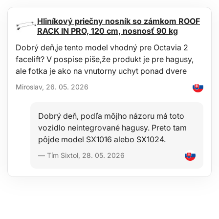
vyhovujú požiadavkám metodiky ZM-A / 10.70 (Česká republika /
Európska únia) .
Hliníkový priečny nosník so zámkom ROOF
RACK IN PRO, 120 cm, nosnosť 90 kg
Dobrý deň,je tento model vhodný pre Octavia 2
Údržba
facelift? V pospise piše,že produkt je pre hagusy,
ale fotka je ako na vnutorny uchyt ponad dvere
Vaňa je ľahko umývateľná, prispôsobená pre štandardnú údržbu
pomocou bežných čistiacich prostriedkov (napr. Umývanie
Miroslav, 26. 05. 2026
vlažnou vodou s neagresívnym neabrazívnym saponátom a pod.).
Čistenie je možné ľahko vykonávať mimo vozidla napr. Záhradnou
hadicou.
Dobrý deň, podľa môjho názoru má toto
vozidlo neintegrované hagusy. Preto tam
pôjde model SX1016 alebo SX1024.
Stabilita
— Tím Sixtol, 28. 05. 2026
Kvalita materiálu umožňuje použitie vane v širokom rozsahu
teplôt od -60 ° C do + 80 ° C a tiež značnú odolnosť voči starnutiu
materiálu vplyvom UV-žiarenia.
Bezpečnosť