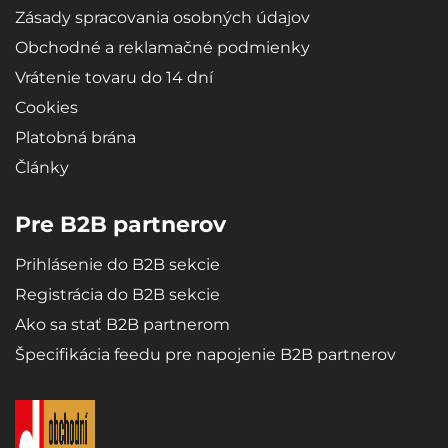
Zásady spracovania osobných údajov
Obchodné a reklamačné podmienky
Presné rozmery
Vrátenie tovaru do 14 dní
Cookies
Vaňa je vyrobená úplne presne podľa tvaru dna batožinového
priestoru konkrétneho typu vozidla.
Platobná brána
Články
Design
Pre B2B partnerov
Moderný design zaisťuje bezproblémové použitie a elegantný
vzhľad v danom type vozidla.
Prihlásenie do B2B sekcie
Registrácia do B2B sekcie
Ako sa stať B2B partnerom
Materiály
Špecifikácia feedu pre napojenie B2B partnerov
Recyklovateľný, vysoko odolný a kvalitný materiál - mikroporézna
guma SBR zaisťuje vaniam extrémnu pružnosť, ktorá zabezpečí pri
ohýbaní (napr. Pri skladovaní), že sa vaňa roztiahne opäť do
pôvodného tvaru.