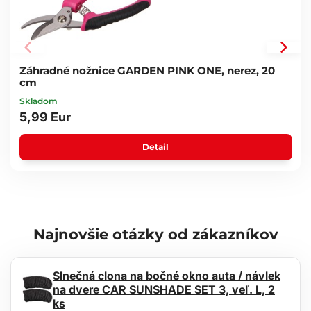
Dĺžka rukoväte: 135 mm
Šírka: 65 mm
Hmotnosť: 185 g
Záhradné nožnice GARDEN PINK ONE, nerez, 20
cm
Skladom
5,99 Eur
Detail
Najnovšie otázky od zákazníkov
Slnečná clona na bočné okno auta / návlek
na dvere CAR SUNSHADE SET 3, veľ. L, 2
ks