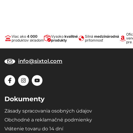
Ofic
Viac ako
4 000
Vysoko
kvalitné
Silná
medzinárodná
ven
produktov skladom
produkty
prítomnosť
pre
info@sixtol.com
Dokumenty
Zásady spracovania osobných údajov
Obchodné a reklamačné podmienky
Vrátenie tovaru do 14 dní