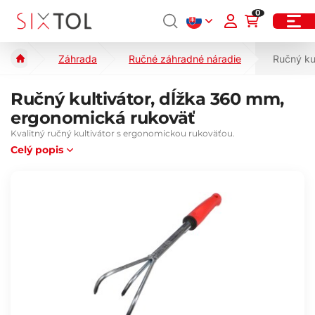
0
Záhrada
Ručné záhradné náradie
Ručný ku
Ručný kultivátor, dĺžka 360 mm,
ergonomická rukoväť
Kvalitný ručný kultivátor s ergonomickou rukoväťou.
Celý popis