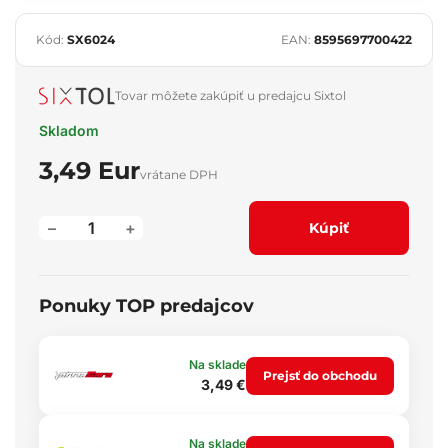
Kód:
SX6024
EAN:
8595697700422
Tovar môžete zakúpiť u predajcu Sixtol
Skladom
3,49 Eur
vrátane DPH
–
+
Kúpiť
Ponuky TOP predajcov
Na sklade
Prejsť do obchodu
3,49 €
Na sklade