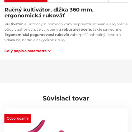
Ručný kultivátor, dĺžka 360 mm,
ergonomická rukoväť
Kultivátor
je užitočným pomocníkom na prevzdušňovanie a kyprenie
pôdy v záhonoch. Je vyrobený
z robustnej ocele
, takže sa neohne.
Ergonomická pogumovaná rukoväť
zabezpečí pohodlný úchop a
vďaka nej náradie nevykĺzne z ruky.
Hlavné výhody:
Celý popis a parametre
Náradie vyrobené z protikoróznej uhlíkovej ocele
Ergonomická rukoväť s pogumovaným povrchom proti
skĺzavaniu v ruke
Veľmi komfortné používanie
Červená rukoväť pre dobrú viditeľnosť v zelenej tráve
Poznámka:
Súvisiaci tovar
Farba nášho náradia nie je len dizajnový prvok, ale vďaka tejto
výraznej farbe ho ľahko nájdete v zelenej tráve.
Technické parametre:
Odporúčame
Materiál: pozinkovaná uhlíková oceľ, PP (plast) a TPR guma
Celková dĺžka: 360 mm
Dĺžka oceľovej časti: 225 mm