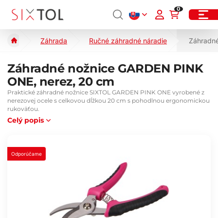
0
Záhrada
Ručné záhradné náradie
Záhradn
Záhradné nožnice GARDEN PINK
ONE, nerez, 20 cm
Praktické záhradné nožnice SIXTOL GARDEN PINK ONE vyrobené z
nerezovej ocele s celkovou dĺžkou 20 cm s pohodlnou ergonomickou
rukoväťou.
Celý popis
Odporúčame