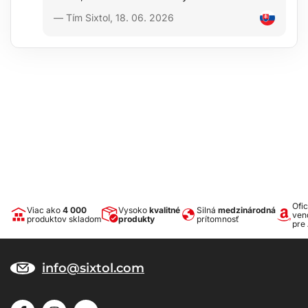
— Tím Sixtol, 18. 06. 2026
Ofic
Viac ako
4 000
Vysoko
kvalitné
Silná
medzinárodná
ven
produktov skladom
produkty
prítomnosť
pre
info@sixtol.com