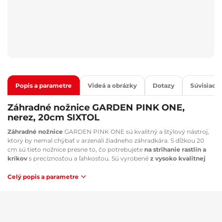
Popis a parametre
Videá a obrázky
Dotazy
Súvisiaci 
Záhradné nožnice GARDEN PINK ONE,
nerez, 20cm SIXTOL
Záhradné nožnice
GARDEN PINK ONE sú kvalitný a štýlový nástroj,
ktorý by nemal chýbať v arzenáli žiadneho záhradkára. S dĺžkou 20
cm sú tieto nožnice presne to, čo potrebujete
na strihanie rastlín a
kríkov
s precíznosťou a ľahkosťou. Sú vyrobené
z vysoko kvalitnej
nerezovej ocele
, čo zaručuje ich
odolnosť proti korózii
a dlhú
životnosť. Dôraz bol tiež kladený na pohodlie pri práci.
Ergonomická
Celý popis a parametre
rukoväť
s TPR povrchom je navrhnutá tak, aby poskytovala pohodlný
a pevný úchop pre vaše ruky, čo znižuje únavu pri dlhšom používaní.
Ružová farba rukoväte pridáva osobitý štýl a príjemnú atmosféru do
vašej záhrady. Tieto nožnice sú všestranným pomocníkom pre
mnoho rôznych úloh v záhrade.
Od strihania kvetov a vetvičiek po