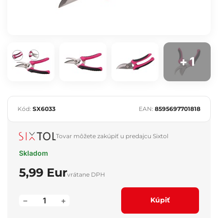
+ 1
Kód:
SX6033
EAN:
8595697701818
Tovar môžete zakúpiť u predajcu Sixtol
Skladom
5,99 Eur
vrátane DPH
–
+
Kúpiť