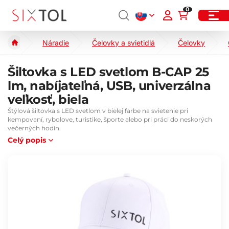
0
Náradie
Čelovky a svietidlá
Čelovky
Šiltovka s LED svetlom B-CAP 25
lm, nabíjateľná, USB, univerzálna
veľkosť, biela
Štýlová šiltovka s LED svetlom v bielej farbe na svietenie pri
kempovaní, rybolove, turistike, športe alebo pri práci do neskorých
večerných hodín.
Celý popis