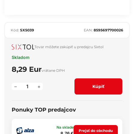
Kód:
SX5039
EAN:
8595697700026
Tovar môžete zakúpiť u predajcu Sixtol
Skladom
8,29 Eur
vrátane DPH
–
+
Kúpiť
Ponuky TOP predajcov
Na sklade
Prejsť do obchodu
8,76 €