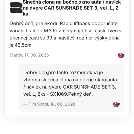
Slnečná clona na bočné okno auta / návlek
Vďaka svetlu v šiltovke máte voľné ruky
na dvere CAR SUNSHADE SET 3, veľ. L, 2
Jednoduché dobíjanie cez USB
ks
Vysoká svietivosť
Doba svietenia až 8 h
Dobrý deň, pre Škodu Rapid liftback odporúčate
Tlačidlo zapnutia priamo v šilte na pravej strane
variant L alebo M ? Rozmery najdlhšej časti dverí v
Šiltovka opatrená pásikom na suchý zips pre úpravu veľkosti
Široká škála farebných prevedení
okennej časti sú 99 a najväčší rozmer výšky okna
je 43,5cm.
Indikátor nabitia:
Ak pri nabíjaní na zdroji svieti červená kontrolka, svetlo sa nabíja.
Martin, 17. 06. 2026
Ak pri nabíjaní na zdroji svieti modrá kontrolka, svetlo je plne
nabité.
Dobrý deň,pre tento rozmer okna je
Použitie:
vhodná slnečná clona na bočné okno auta
Na ryby pre rybárov
/ návlek na dvere CAR SUNSHADE SET 3,
Na výlety pre turistov
vel. L, 2ks - SX1069.Pekný deň.
Na behanie v tme
Pre automechanikov do dielne
— Tím Sixtol, 18. 06. 2026
Pre deti na cesty do/zo školy v tme
Pre profesionálnych vodičov nákladných vozidiel
Pre kuriérov/rozvoz jedla
Na kempovanie
Pre neplánované opravy auta na cestách
Záložná svietidlo pri výpadku elektriny